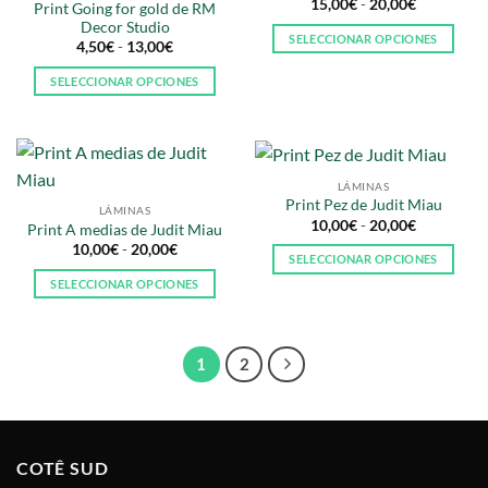
Rango
15,00
€
-
20,00
€
Print Going for gold de RM
de
Decor Studio
precios:
SELECCIONAR OPCIONES
Rango
desde
4,50
€
-
13,00
€
de
15,00€
Este
precios:
hasta
SELECCIONAR OPCIONES
producto
desde
20,00€
4,50€
Este
tiene
hasta
producto
13,00€
múltiples
tiene
variantes.
múltiples
Las
LÁMINAS
variantes.
opciones
Print Pez de Judit Miau
LÁMINAS
Las
se
Rango
10,00
€
-
20,00
€
Print A medias de Judit Miau
de
opciones
pueden
Rango
10,00
€
-
20,00
€
precios:
SELECCIONAR OPCIONES
de
se
desde
elegir
precios:
10,00€
Este
SELECCIONAR OPCIONES
pueden
desde
en
hasta
10,00€
producto
Este
20,00€
elegir
la
hasta
tiene
producto
20,00€
en
página
múltiples
tiene
la
de
1
2
variantes.
múltiples
página
producto
Las
variantes.
de
opciones
Las
producto
se
opciones
COTÊ SUD
pueden
se