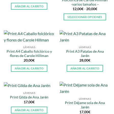
pueden
-varios tamaños –
elegir
AÑADIR AL CARRITO
elegir
Rango
12,00
€
-
20,00
€
en
de
en
la
precios:
SELECCIONAR OPCIONES
desde
la
página
12,00€
Este
página
hasta
de
producto
20,00€
de
producto
tiene
producto
múltiples
variantes.
LÁMINAS
LÁMINAS
Las
Print A4 Caballo folclórico y
Print A3 Patatas de Ana
opciones
flores de Carole Hillman
Jarén
se
20,00
€
28,00
€
pueden
AÑADIR AL CARRITO
AÑADIR AL CARRITO
elegir
en
la
página
de
LÁMINAS
Print Gilda de Ana Jarén
producto
LÁMINAS
17,00
€
Print Déjame sola de Ana
Jarén
AÑADIR AL CARRITO
17,00
€