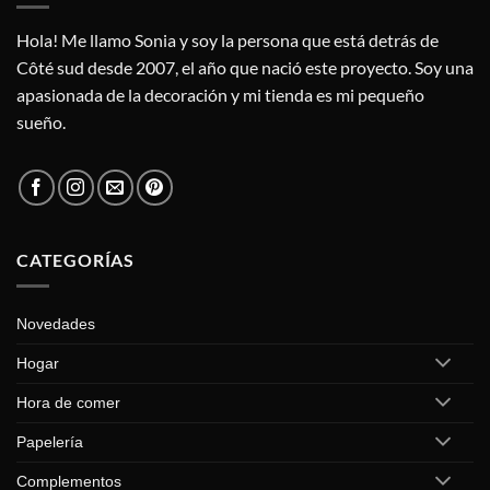
elegir
pueden
en
elegir
Hola! Me llamo Sonia y soy la persona que está detrás de
la
en
Côté sud desde 2007, el año que nació este proyecto. Soy una
página
la
apasionada de la decoración y mi tienda es mi pequeño
de
página
producto
de
sueño.
producto
CATEGORÍAS
Novedades
Hogar
Hora de comer
Papelería
Complementos