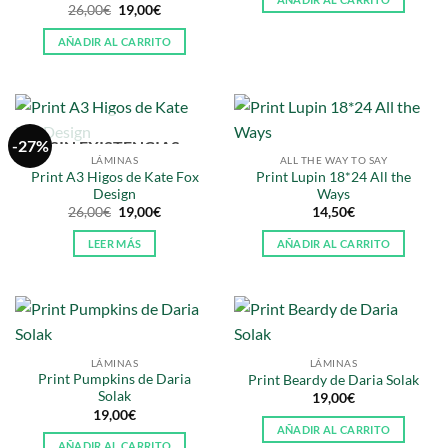
era:
es:
El
El
26,00
€
19,00
€
26,00€.
19,00€.
precio
precio
original
actual
AÑADIR AL CARRITO
era:
es:
26,00€.
19,00€.
-27%
SIN EXISTENCIAS
LÁMINAS
ALL THE WAY TO SAY
Print A3 Higos de Kate Fox
Print Lupin 18*24 All the
Design
Ways
El
El
26,00
€
19,00
€
14,50
€
precio
precio
original
actual
LEER MÁS
AÑADIR AL CARRITO
era:
es:
26,00€.
19,00€.
LÁMINAS
LÁMINAS
Print Pumpkins de Daria
Print Beardy de Daria Solak
Solak
19,00
€
19,00
€
AÑADIR AL CARRITO
AÑADIR AL CARRITO