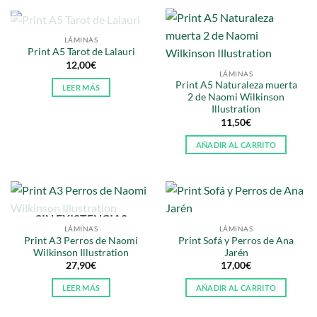
SIN EXISTENCIAS
LÁMINAS
Print A5 Tarot de Lalauri
12,00
€
LÁMINAS
Print A5 Naturaleza muerta
LEER MÁS
2 de Naomi Wilkinson
Illustration
11,50
€
AÑADIR AL CARRITO
SIN EXISTENCIAS
LÁMINAS
LÁMINAS
Print A3 Perros de Naomi
Print Sofá y Perros de Ana
Wilkinson Illustration
Jarén
27,90
€
17,00
€
LEER MÁS
AÑADIR AL CARRITO