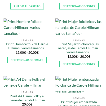
de
precios:
AÑADIR AL CARRITO
SELECCIONAR OPCIONES
desde
12,00€
Este
hasta
producto
20,00€
tiene
múltiples
variantes.
Las
LÁMINAS
LÁMINAS
opciones
Print Hombre folk de Carole
Print Mujer folclórica y las
se
Hillman -varios tamaños –
naranjas de Carole Hillman -
pueden
varios tamaños –
Rango
12,00
€
-
20,00
€
de
elegir
Rango
12,00
€
-
20,00
€
precios:
de
SELECCIONAR OPCIONES
en
desde
precios:
SELECCIONAR OPCIONES
12,00€
Este
desde
la
hasta
12,00€
Este
producto
20,00€
página
hasta
producto
20,00€
tiene
de
tiene
múltiples
producto
múltiples
variantes.
variantes.
Las
LÁMINAS
Las
opciones
Print A4 Dama Folk y el
LÁMINAS
opciones
peine de Carole Hillman
se
Print Mujer embarazada
se
20,00
€
pueden
Folclórica de Carole Hillman