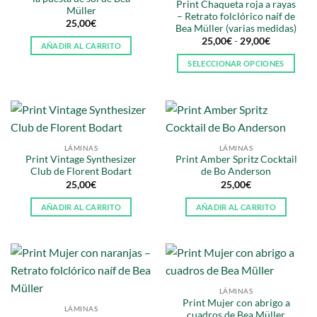
Print Chaqueta roja a rayas
Müller
– Retrato folclórico naíf de
25,00
€
Bea Müller (varias medidas)
Rango
25,00
€
-
29,00
€
AÑADIR AL CARRITO
de
precios:
SELECCIONAR OPCIONES
desde
25,00€
Este
hasta
producto
29,00€
tiene
múltiples
variantes.
LÁMINAS
LÁMINAS
Las
Print Vintage Synthesizer
Print Amber Spritz Cocktail
opciones
Club de Florent Bodart
de Bo Anderson
se
25,00
€
25,00
€
pueden
AÑADIR AL CARRITO
AÑADIR AL CARRITO
elegir
en
la
página
de
producto
LÁMINAS
Print Mujer con abrigo a
LÁMINAS
cuadros de Bea Müller