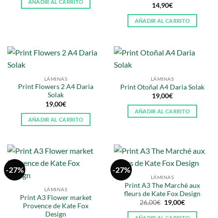
AÑADIR AL CARRITO
14,90
€
AÑADIR AL CARRITO
LÁMINAS
LÁMINAS
Print Flowers 2 A4 Daria
Print Otoñal A4 Daria Solak
Solak
19,00
€
19,00
€
AÑADIR AL CARRITO
AÑADIR AL CARRITO
-27%
-27%
LÁMINAS
Print A3 The Marché aux
LÁMINAS
fleurs de Kate Fox Design
Print A3 Flower market
El
El
26,00
€
19,00
€
Provence de Kate Fox
precio
precio
Design
original
actual
AÑADIR AL CARRITO