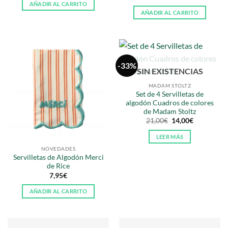
AÑADIR AL CARRITO
AÑADIR AL CARRITO
-33%
SIN EXISTENCIAS
MADAM STOLTZ
Set de 4 Servilletas de
algodón Cuadros de colores
de Madam Stoltz
El
El
21,00
€
14,00
€
precio
precio
original
actual
LEER MÁS
era:
es:
21,00€.
14,00€.
NOVEDADES
Servilletas de Algodón Merci
de Rice
7,95
€
AÑADIR AL CARRITO