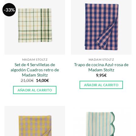
-33%
MADAM STOLTZ
MADAM STOLTZ
Set de 4 Servilletas de
Trapo de cocina Azul-rosa de
algodón Cuadros retro de
Madam Stoltz
Madam Stoltz
9,95
€
El
El
21,00
€
14,00
€
precio
precio
AÑADIR AL CARRITO
original
actual
AÑADIR AL CARRITO
era:
es:
21,00€.
14,00€.