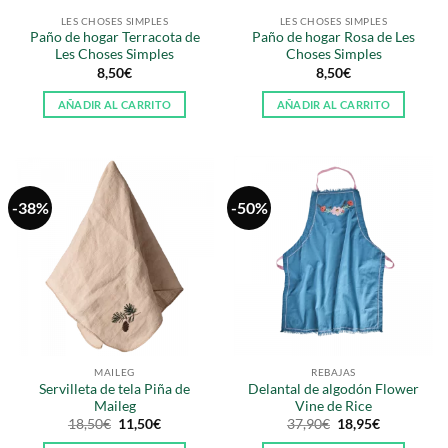
LES CHOSES SIMPLES
LES CHOSES SIMPLES
Paño de hogar Terracota de
Paño de hogar Rosa de Les
Les Choses Simples
Choses Simples
8,50
€
8,50
€
AÑADIR AL CARRITO
AÑADIR AL CARRITO
-38%
-50%
MAILEG
REBAJAS
Servilleta de tela Piña de
Delantal de algodón Flower
Maileg
Vine de Rice
El
El
El
El
18,50
€
11,50
€
37,90
€
18,95
€
precio
precio
precio
precio