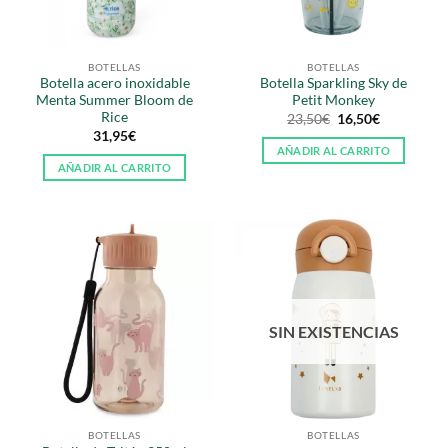
BOTELLAS
BOTELLAS
Botella acero inoxidable
Botella Sparkling Sky de
Menta Summer Bloom de
Petit Monkey
Rice
El
El
23,50
€
16,50
€
precio
precio
31,95
€
original
actual
AÑADIR AL CARRITO
era:
es:
AÑADIR AL CARRITO
23,50€.
16,50€.
SIN EXISTENCIAS
BOTELLAS
BOTELLAS