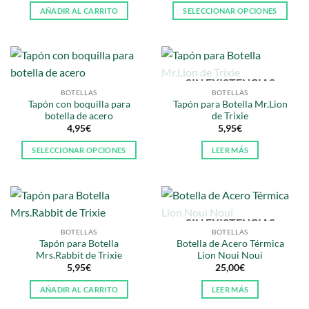
original
actual
AÑADIR AL CARRITO
SELECCIONAR OPCIONES
era:
es:
19,95€.
15,00€.
Este
producto
tiene
múltiples
SIN EXISTENCIAS
variantes.
BOTELLAS
BOTELLAS
Las
Tapón con boquilla para
Tapón para Botella Mr.Lion
opciones
botella de acero
de Trixie
se
4,95
€
5,95
€
pueden
SELECCIONAR OPCIONES
LEER MÁS
elegir
Este
en
producto
la
tiene
página
múltiples
de
SIN EXISTENCIAS
variantes.
producto
BOTELLAS
BOTELLAS
Las
Tapón para Botella
Botella de Acero Térmica
opciones
Mrs.Rabbit de Trixie
Lion Noui Noui
se
5,95
€
25,00
€
pueden
AÑADIR AL CARRITO
LEER MÁS
elegir