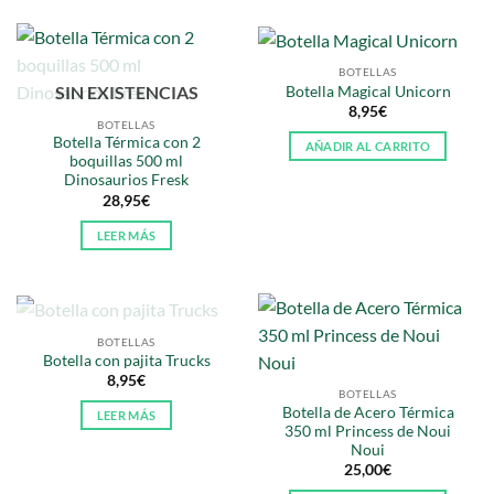
hasta
producto
35,00€
tiene
múltiples
BOTELLAS
variantes.
SIN EXISTENCIAS
Botella Magical Unicorn
Las
8,95
€
BOTELLAS
opciones
Botella Térmica con 2
AÑADIR AL CARRITO
se
boquillas 500 ml
pueden
Dinosaurios Fresk
elegir
28,95
€
en
LEER MÁS
la
página
de
producto
SIN EXISTENCIAS
BOTELLAS
Botella con pajita Trucks
8,95
€
BOTELLAS
Botella de Acero Térmica
LEER MÁS
350 ml Princess de Noui
Noui
25,00
€