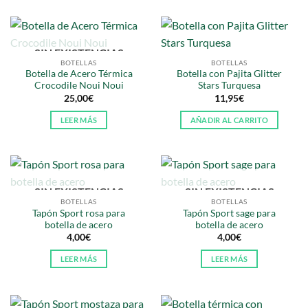
en
la
página
de
SIN EXISTENCIAS
producto
BOTELLAS
BOTELLAS
Botella de Acero Térmica
Botella con Pajita Glitter
Crocodile Noui Noui
Stars Turquesa
25,00
€
11,95
€
LEER MÁS
AÑADIR AL CARRITO
SIN EXISTENCIAS
SIN EXISTENCIAS
BOTELLAS
BOTELLAS
Tapón Sport rosa para
Tapón Sport sage para
botella de acero
botella de acero
4,00
€
4,00
€
LEER MÁS
LEER MÁS