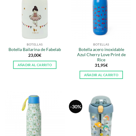
Las
opciones
se
pueden
elegir
en
la
BOTELLAS
BOTELLAS
página
Botella acero inoxidable
Botella Bailarina de Fabelab
de
Azul Cherry Love Print de
23,00
€
producto
Rice
AÑADIR AL CARRITO
31,95
€
AÑADIR AL CARRITO
-30%