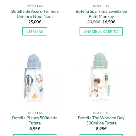
BOTELLAS
BOTELLAS
Botella de Acero Térmica
Botella Sparkling Sweets de
Unicorn Noui Noui
Petit Monkey
El
El
25,00
€
23,50
€
16,50
€
precio
precio
original
actual
LEER MÁS
AÑADIR AL CARRITO
era:
es:
23,50€.
16,50€.
BOTELLAS
BOTELLAS
Botella Planes 500ml de
Botella The Wooden Boy
Tutete
500ml de Tutete
8,95
€
8,95
€