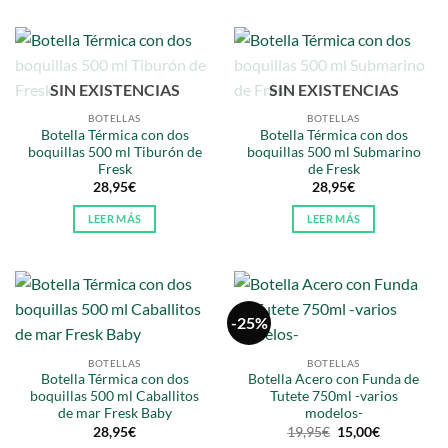
SIN EXISTENCIAS
SIN EXISTENCIAS
BOTELLAS
BOTELLAS
Botella Térmica con dos
Botella Térmica con dos
boquillas 500 ml Tiburón de
boquillas 500 ml Submarino
Fresk
de Fresk
28,95
€
28,95
€
LEER MÁS
LEER MÁS
-25%
BOTELLAS
BOTELLAS
Botella Térmica con dos
Botella Acero con Funda de
boquillas 500 ml Caballitos
Tutete 750ml -varios
de mar Fresk Baby
modelos-
El
El
28,95
€
19,95
€
15,00
€
precio
precio