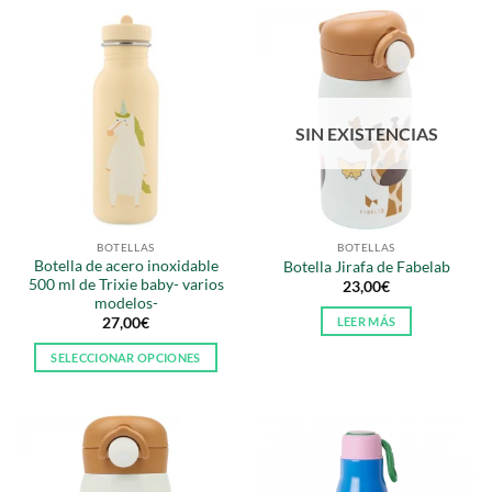
SIN EXISTENCIAS
BOTELLAS
BOTELLAS
Botella de acero inoxidable
Botella Jirafa de Fabelab
500 ml de Trixie baby- varios
23,00
€
modelos-
LEER MÁS
27,00
€
SELECCIONAR OPCIONES
Este
producto
tiene
múltiples
variantes.