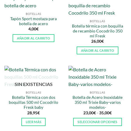
BOTELLAS
Tapón Sport mostaza para
BOTELLAS
botella de acero
Botella térmica con boquilla
4,00
€
de recambio Cocodrilo 350
ml Fresk
AÑADIR AL CARRITO
26,00
€
AÑADIR AL CARRITO
SIN EXISTENCIAS
BOTELLAS
BOTELLAS
Botella Térmica con dos
Botella de Acero Inoxidable
boquillas 500 ml Cocodrilo
350 ml Trixie Baby-varios
Fresk baby
modelos-
Rango
28,95
€
23,00
€
-
35,00
€
de
precios:
LEER MÁS
SELECCIONAR OPCIONES
desde
23,00€
Este