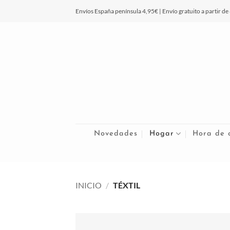
Saltar
Envíos España península 4,95€ | Envío gratuito a partir de
al
contenido
Novedades
Hogar
Hora de 
INICIO
/
TÉXTIL