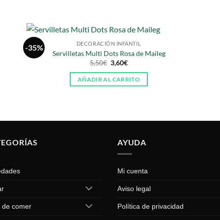
DECORACIÓN INFANTIL
-35%
Servilletas Multi Dots Rosa de Maileg
El
El
5,50
€
3,60
€
precio
precio
original
actual
AÑADIR AL CARRITO
era:
es:
5,50€.
3,60€.
TEGORÍAS
AYUDA
edades
Mi cuenta
ar
Aviso legal
 de comer
Política de privacidad