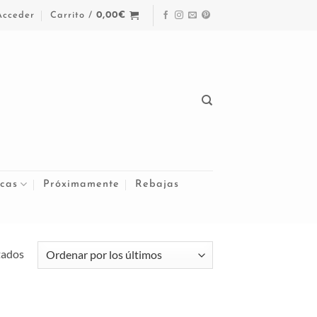
Acceder
Carrito /
0,00
€
cas
Próximamente
Rebajas
Ordenado
tados
por
los
últimos