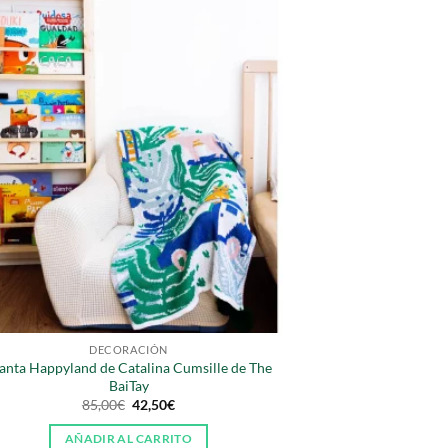
DECORACIÓN
nta Happyland de Catalina Cumsille de The
BaiTay
El
El
85,00
€
42,50
€
precio
precio
original
actual
AÑADIR AL CARRITO
era:
es: