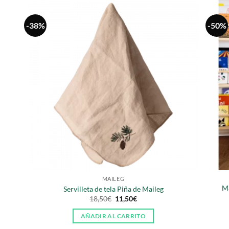
-38%
-50%
MAILEG
Ma
Servilleta de tela Piña de Maileg
El
El
18,50
€
11,50
€
precio
precio
original
actual
AÑADIR AL CARRITO
era:
es:
18,50€.
11,50€.