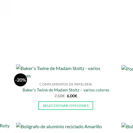
-20%
COMPLEMENTOS DE PAPELERÍA
Baker’s Twine de Madam Stoltz – varios colores
El
El
7,50
€
6,00
€
precio
precio
original
actual
SELECCIONAR OPCIONES
era:
es:
7,50€.
6,00€.
Este
producto
tiene