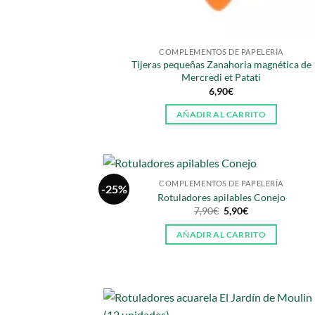
COMPLEMENTOS DE PAPELERÍA
Tijeras pequeñas Zanahoria magnética de
Mercredi et Patati
6,90
€
AÑADIR AL CARRITO
COMPLEMENTOS DE PAPELERÍA
-25%
Rotuladores apilables Conejo
El
El
7,90
€
5,90
€
precio
precio
original
actual
AÑADIR AL CARRITO
era:
es:
7,90€.
5,90€.