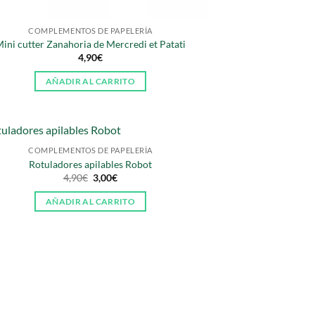
COMPLEMENTOS DE PAPELERÍA
ini cutter Zanahoria de Mercredi et Patati
4,90
€
AÑADIR AL CARRITO
COMPLEMENTOS DE PAPELERÍA
Rotuladores apilables Robot
El
El
4,90
€
3,00
€
precio
precio
original
actual
AÑADIR AL CARRITO
era:
es:
4,90€.
3,00€.