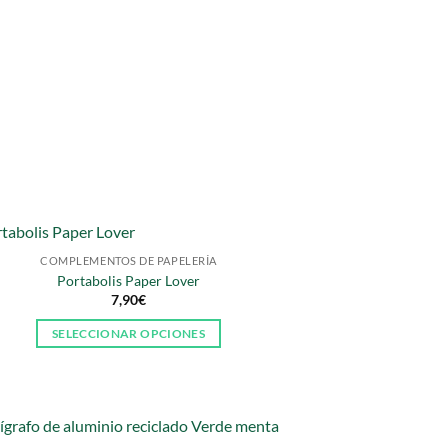
COMPLEMENTOS DE PAPELERÍA
Portabolis Paper Lover
7,90
€
SELECCIONAR OPCIONES
Este
producto
tiene
múltiples