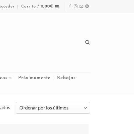
Acceder
Carrito /
0,00
€
cas
Próximamente
Rebajas
Ordenado
tados
por
los
últimos