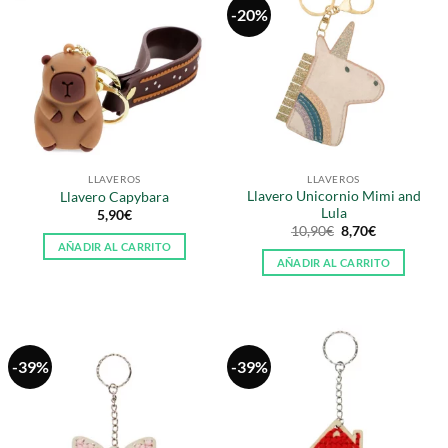
-20%
variantes.
Las
opciones
se
pueden
elegir
en
la
LLAVEROS
LLAVEROS
página
Llavero Unicornio Mimi and
Llavero Capybara
de
Lula
5,90
€
producto
El
El
10,90
€
8,70
€
precio
precio
AÑADIR AL CARRITO
original
actual
AÑADIR AL CARRITO
era:
es:
10,90€.
8,70€.
-39%
-39%