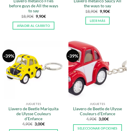
Llavero metálico Fries
Llavero metálico Saucy All
before guys de All the ways
the ways to say
to say
El
El
18,90
€
9,90
€
precio
precio
El
El
18,90
€
9,90
€
original
actual
precio
precio
LEER MÁS
era:
es:
original
actual
AÑADIR AL CARRITO
18,90€.
9,90€.
era:
es:
18,90€.
9,90€.
-39%
-39%
JUGUETES
JUGUETES
Llavero de Beetle Mariquita
Llavero de Beetle de Ulysse
de Ulysse Couleurs
Couleurs d’Enfance
d’Enfance
El
El
4,90
€
3,00
€
precio
precio
El
El
4,90
€
3,00
€
original
actual
precio
precio
SELECCIONAR OPCIONES
era:
es: