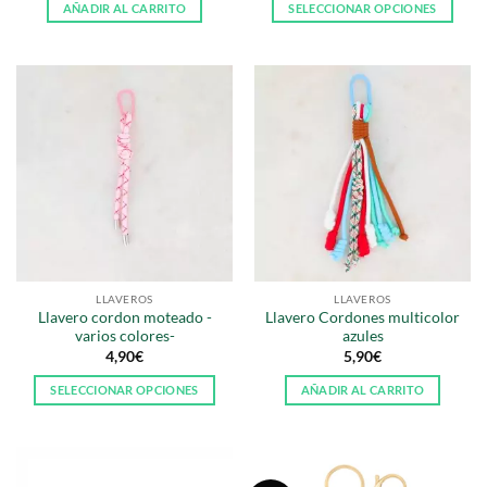
AÑADIR AL CARRITO
SELECCIONAR OPCIONES
Este
producto
tiene
múltiples
variantes.
Las
opciones
se
pueden
elegir
en
la
LLAVEROS
LLAVEROS
página
Llavero cordon moteado -
Llavero Cordones multicolor
de
varios colores-
azules
producto
4,90
€
5,90
€
SELECCIONAR OPCIONES
AÑADIR AL CARRITO
Este
producto
tiene
múltiples