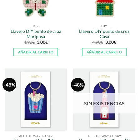
DIY
DIY
Llavero DIY punto de cruz
Llavero DIY punto de cruz
Mariposa
Casa
El
El
El
El
4,90
€
3,00
€
4,90
€
3,00
€
precio
precio
precio
precio
original
actual
original
actual
AÑADIR AL CARRITO
AÑADIR AL CARRITO
era:
es:
era:
es:
4,90€.
3,00€.
4,90€.
3,00€.
-48%
-48%
SIN EXISTENCIAS
ALL THE WAY TO SAY
ALL THE WAY TO SAY