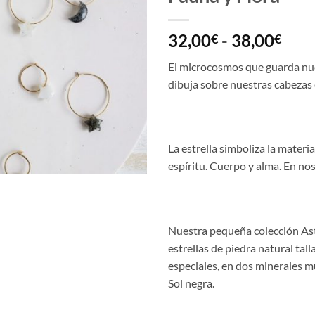
Ran
32,00
-
38,00
€
€
de
El microcosmos que guarda nu
prec
dibuja sobre nuestras cabezas 
des
32,
hast
38,
La estrella simboliza la materi
espíritu. Cuerpo y alma. En nos
Nuestra pequeña colección Ast
estrellas de piedra natural ta
especiales, en dos minerales 
Sol negra.