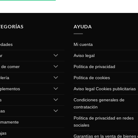
Este
producto
tiene
múltiples
TEGORÍAS
AYUDA
variantes.
Las
edades
Mi cuenta
opciones
se
ar
Aviso legal
pueden
 de comer
Política de privacidad
elegir
en
lería
Política de cookies
la
página
plementos
Aviso legal Cookies publicitarias
de
s
Condiciones generales de
producto
contratación
cas
Política de privacidad en redes
imamente
sociales
jas
Garantías en la venta de bienes