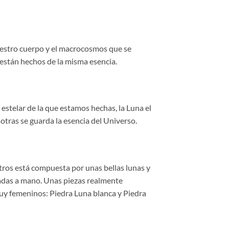
go
estro cuerpo y el macrocosmos que se
ios:
están hechos de la misma esencia.
de
00€
a
00€
a estelar de la que estamos hechas, la Luna el
otras se guarda la esencia del Universo.
ros está compuesta por unas bellas lunas y
lladas a mano. Unas piezas realmente
muy femeninos: Piedra Luna blanca y Piedra