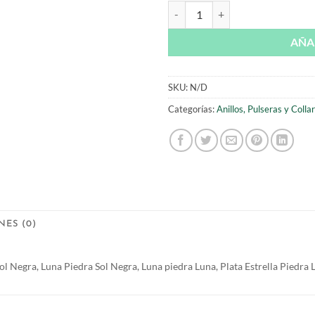
Astros - Pendientes Lunas y Estrel
AÑA
SKU:
N/D
Categorías:
Anillos, Pulseras y Colla
ES (0)
Sol Negra, Luna Piedra Sol Negra, Luna piedra Luna, Plata Estrella Piedra 