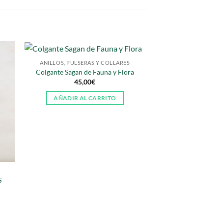
ANILLOS, PULSERAS Y COLLARES
Colgante Sagan de Fauna y Flora
ANILLOS, PULSER
45,00
€
Pulsera Budista Fi
y X
AÑADIR AL CARRITO
9,0
SELECCIONAR
E
p
t
m
v
S
L
o
s
p