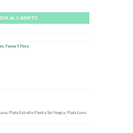
las de Fauna y Flora cantidad
DIR AL CARRITO
res
,
Fauna Y Flora
Luna, Plata Estrella Piedra Sol Negra, Plata Luna