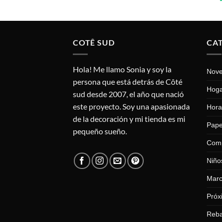
COTÊ SUD
CA
Hola! Me llamo Sonia y soy la
Nov
persona que está detrás de Côté
Hog
sud desde 2007, el año que nació
este proyecto. Soy una apasionada
Hora
de la decoración y mi tienda es mi
Pape
pequeño sueño.
Com
Niño
Mar
Próx
Reba