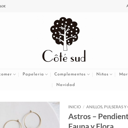
 60€
comer
Papelería
Complementos
Niños
Mar
Navidad
INICIO
/
ANILLOS, PULSERAS Y
Astros – Pendient
Fauna y Flora