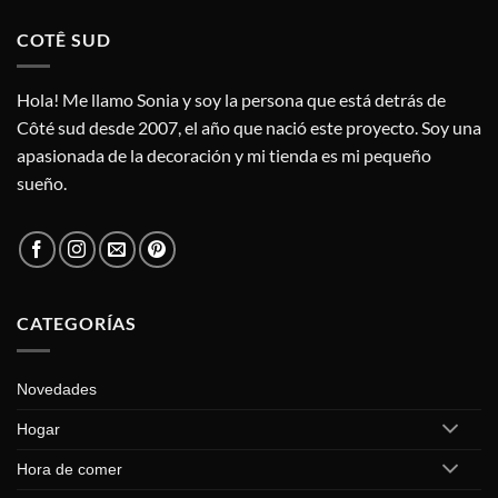
tiene
múltiples
COTÊ SUD
variantes.
Las
opciones
Hola! Me llamo Sonia y soy la persona que está detrás de
se
Côté sud desde 2007, el año que nació este proyecto. Soy una
pueden
apasionada de la decoración y mi tienda es mi pequeño
elegir
sueño.
en
la
página
de
producto
CATEGORÍAS
Novedades
Hogar
Hora de comer