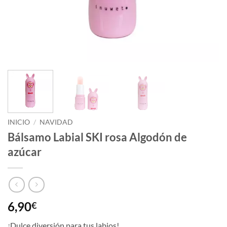
INICIO
/
NAVIDAD
Bálsamo Labial SKI rosa Algodón de
azúcar
6,90
€
¡Dulce diversión para tus labios!