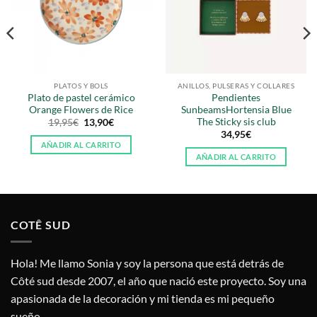
PLATOS Y BOLS
ANILLOS, PULSERAS Y COLLARES
Plato de pastel cerámico
Pendientes
Orange Flowers de Rice
SunbeamsHortensia Blue
The Sticky sis club
El
El
19,95
€
13,90
€
precio
precio
34,95
€
original
actual
AÑADIR AL CARRITO
era:
es:
AÑADIR AL CARRITO
19,95€.
13,90€.
COTÊ SUD
Hola! Me llamo Sonia y soy la persona que está detrás de
Côté sud desde 2007, el año que nació este proyecto. Soy una
apasionada de la decoración y mi tienda es mi pequeño
sueño.