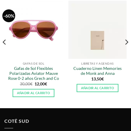
-60%
GAFAS DE SOL
LIBRETAS Y AGENDAS
Gafas de Sol Flexibles
Cuaderno Linen Memories
Polarizadas Aviator Mauve
de Monk and Anna
Rose 0-2 años Grech and Co
13,50
€
El
El
30,00
€
12,00
€
precio
precio
AÑADIR AL CARRITO
original
actual
AÑADIR AL CARRITO
era:
es:
30,00€.
12,00€.
COTÊ SUD