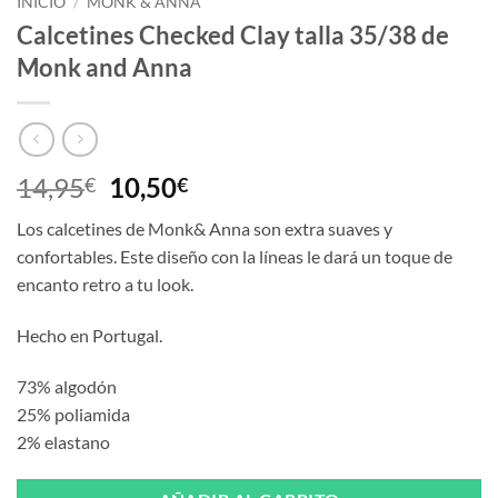
INICIO
/
MONK & ANNA
Calcetines Checked Clay talla 35/38 de
Monk and Anna
El
El
14,95
10,50
€
€
precio
precio
Los calcetines de Monk& Anna son extra suaves y
original
actual
confortables. Este diseño con la líneas le dará un toque de
era:
es:
encanto retro a tu look.
14,95€.
10,50€.
Hecho en Portugal.
73% algodón
25% poliamida
2% elastano