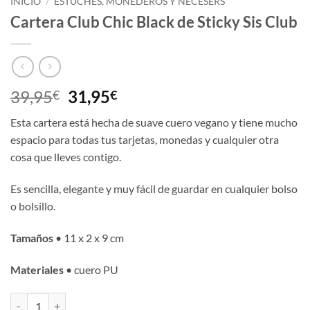
INICIO
/
ESTUCHES, MONEDEROS Y NECESERS
Cartera Club Chic Black de Sticky Sis Club
El
El
39,95
31,95
€
€
precio
precio
Esta cartera está hecha de suave cuero vegano y tiene mucho
original
actual
espacio para todas tus tarjetas, monedas y cualquier otra
era:
es:
cosa que lleves contigo.
39,95€.
31,95€.
Es sencilla, elegante y muy fácil de guardar en cualquier bolso
o bolsillo.
Tamaños
• 11 x 2 x 9 cm
Materiales
• cuero PU
Cartera Club Chic Black de Sticky Sis Club cantidad