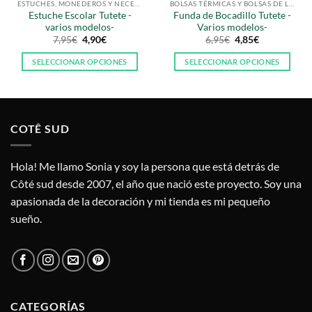
ESTUCHES, MONEDEROS Y NECESERS
BOLSAS TÉRMICAS Y BOLSAS DE LA MERIENDA
Estuche Escolar Tutete -
Funda de Bocadillo Tutete -
varios modelos-
Varios modelos-
El
El
El
El
7,95
€
4,90
€
6,95
€
4,85
€
precio
precio
precio
precio
original
actual
original
actual
SELECCIONAR OPCIONES
SELECCIONAR OPCIONES
era:
es:
era:
es:
7,95€.
4,90€.
6,95€.
4,85€.
Este
Este
producto
producto
tiene
tiene
múltiples
múltiples
COTÊ SUD
variantes.
variantes.
Las
Las
opciones
opciones
Hola! Me llamo Sonia y soy la persona que está detrás de
se
se
Côté sud desde 2007, el año que nació este proyecto. Soy una
pueden
pueden
apasionada de la decoración y mi tienda es mi pequeño
elegir
elegir
sueño.
en
en
la
la
página
página
de
de
producto
producto
CATEGORÍAS