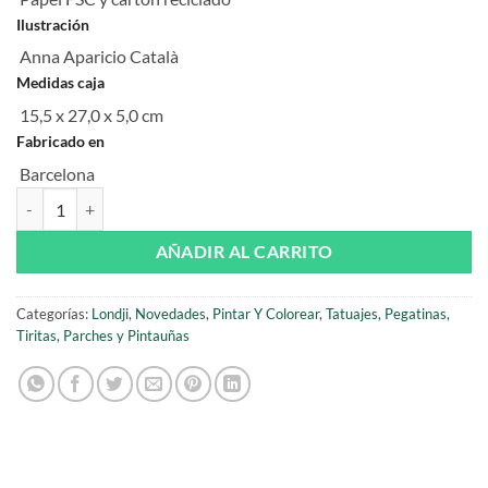
Ilustración
Anna Aparicio Català
Medidas caja
15,5 x 27,0 x 5,0 cm
Fabricado en
Barcelona
Enchanted Poster and Stickers de Londji cantidad
AÑADIR AL CARRITO
Categorías:
Londji
,
Novedades
,
Pintar Y Colorear
,
Tatuajes, Pegatinas,
Tiritas, Parches y Pintauñas