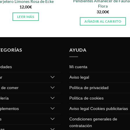
Pendientes Amanecer de Fauna
arjetero Limones Rosa de Ecke
Flora
12,00
€
32,00
€
LEER MÁS
AÑADIR AL CARRITO
TEGORÍAS
AYUDA
edades
Mi cuenta
ar
Aviso legal
 de comer
Política de privacidad
lería
Política de cookies
plementos
Aviso legal Cookies publicitarias
s
Condiciones generales de
contratación
cas