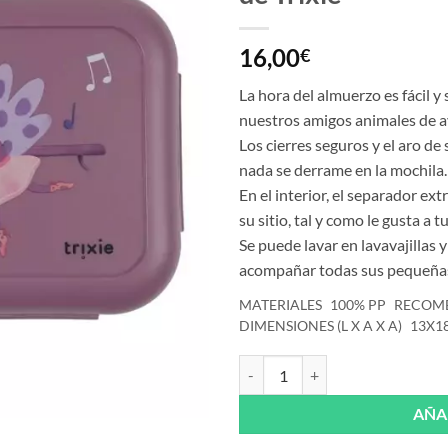
16,00
€
La hora del almuerzo es fácil y
nuestros amigos animales de a
Los cierres seguros y el aro de
nada se derrame en la mochila.
En el interior, el separador ex
su sitio, tal y como le gusta a t
Se puede lavar en lavavajillas y
acompañar todas sus pequeñas
MATERIALES
100% PP
RECOM
DIMENSIONES (L X A X A)
13X1
Fiambrera con clips Ballerina Mrs
AÑA