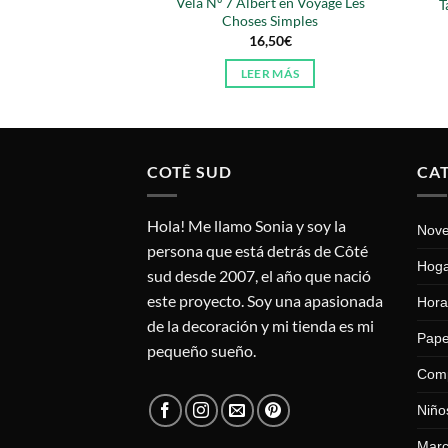
Vela Nº 7 Albert en Voyage Les
T
Choses Simples
16,50
€
LEER MÁS
COTÊ SUD
CA
Hola! Me llamo Sonia y soy la
Nov
persona que está detrás de Côté
Hog
sud desde 2007, el año que nació
este proyecto. Soy una apasionada
Hora
de la decoración y mi tienda es mi
Pape
pequeño sueño.
Com
Niño
Mar