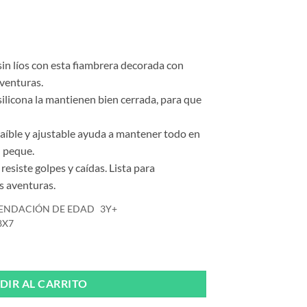
 sin líos con esta fiambrera decorada con
venturas.
 silicona la mantienen bien cerrada, para que
traíble y ajustable ayuda a mantener todo en
u peque.
 resiste golpes y caídas. Lista para
 aventuras.
ENDACIÓN DE EDAD
3Y+
8X7
. Peacock de Trixie cantidad
DIR AL CARRITO