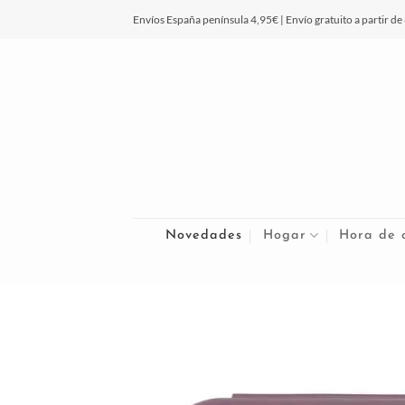
Saltar
Envíos España península 4,95€ | Envío gratuito a partir de
al
contenido
Novedades
Hogar
Hora de 