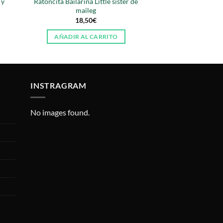
 y
Ratoncita Bailarina Little sister de
maileg
18,50
€
AÑADIR AL CARRITO
INSTRAGRAM
No images found.