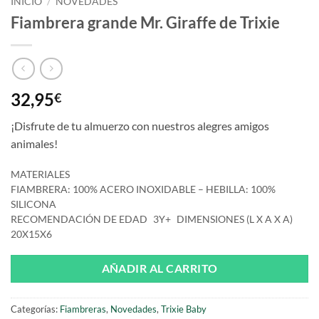
INICIO
/
NOVEDADES
Fiambrera grande Mr. Giraffe de Trixie
32,95
€
¡Disfrute de tu almuerzo con nuestros alegres amigos
animales!
MATERIALES
FIAMBRERA: 100% ACERO INOXIDABLE – HEBILLA: 100%
SILICONA
RECOMENDACIÓN DE EDAD
3Y+
DIMENSIONES (L X A X A)
20X15X6
AÑADIR AL CARRITO
Categorías:
Fiambreras
,
Novedades
,
Trixie Baby