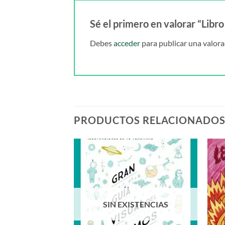
Sé el primero en valorar “Libr
Debes
acceder
para publicar una valora
PRODUCTOS RELACIONADO
BROS
 vida en el bosque
,90
€
SIN EXISTENCIAS
AL CARRITO