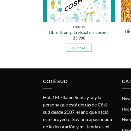
LIBROS
Lib
Libro Gran guía visual del cosmos
23,90
€
LEER MÁS
COTÊ SUD
CA
Hola! Me llamo Sonia y soy la
Nov
persona que está detrás de Côté
Hog
sud desde 2007, el año que nació
este proyecto. Soy una apasionada
Hora
de la decoración y mi tienda es mi
Pape