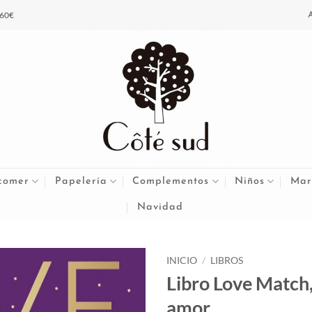
 60€
comer
Papelería
Complementos
Niños
Mar
Navidad
INICIO
/
LIBROS
Libro Love Match,
amor