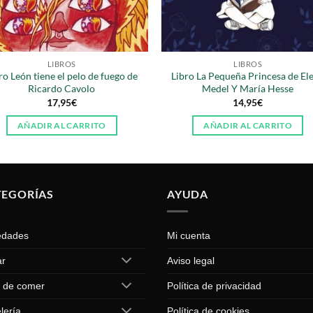
LIBROS
LIBROS
ro León tiene el pelo de fuego de
Libro La Pequeña Princesa de El
Ricardo Cavolo
Medel Y María Hesse
17,95
€
14,95
€
AÑADIR AL CARRITO
AÑADIR AL CARRITO
TEGORÍAS
AYUDA
edades
Mi cuenta
ar
Aviso legal
 de comer
Política de privacidad
lería
Política de cookies