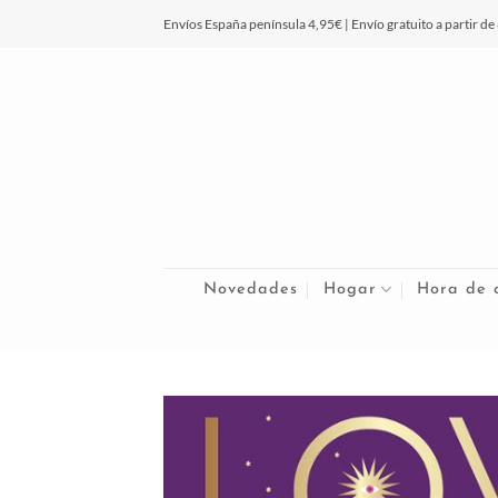
Saltar
Envíos España península 4,95€ | Envío gratuito a partir de
al
contenido
Novedades
Hogar
Hora de 