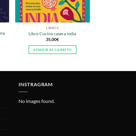
LIBROS
ena
Libro Cocina casera india
35,00
€
AÑADIR AL CARRITO
INSTRAGRAM
No images found.