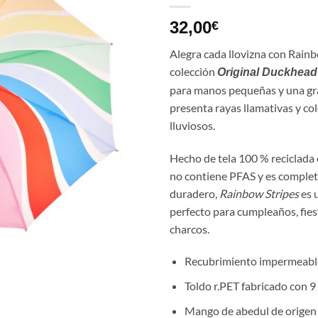
32,00
€
Alegra cada llovizna con
Rainb
colección
Original Duckhea
para manos pequeñas y una gran
presenta rayas llamativas y co
lluviosos.
Hecho de tela 100 % reciclada
no contiene PFAS y es complet
duradero,
Rainbow Stripes
es u
perfecto para cumpleaños, fies
charcos.
Recubrimiento impermeable
Toldo r.PET fabricado con 9 
Mango de abedul de origen s