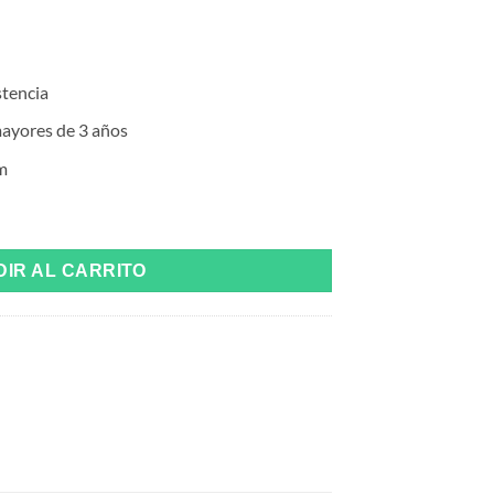
stencia
ayores de 3 años
m
ipes de Original Duckhead con Meri Meri cantidad
IR AL CARRITO