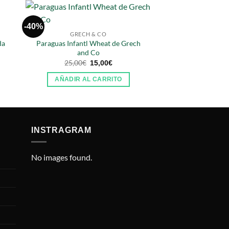
-40%
GRECH & CO
PARAG
da
Paraguas Infantl Wheat de Grech
Paraguas Mr Trice
and Co
bab
El
El
25,00
€
15,00
€
21,9
precio
precio
original
actual
AÑADIR AL CARRITO
AÑADIR AL
era:
es:
25,00€.
15,00€.
INSTRAGRAM
No images found.