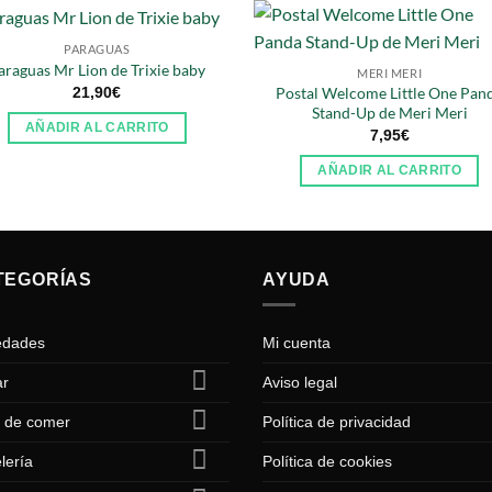
PARAGUAS
araguas Mr Lion de Trixie baby
MERI MERI
21,90
€
Postal Welcome Little One Pan
Stand-Up de Meri Meri
AÑADIR AL CARRITO
7,95
€
AÑADIR AL CARRITO
TEGORÍAS
AYUDA
edades
Mi cuenta
ar
Aviso legal
 de comer
Política de privacidad
lería
Política de cookies