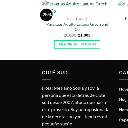
-25%
P
GRECH & CO
Paraguas Adulto Laguna Grech and
Co
El
El
28,00
€
21,00
€
precio
precio
original
actual
AÑADIR AL CARRITO
era:
es:
28,00€.
21,00€.
COTÊ SUD
CA
Hola! Me llamo Sonia y soy la
Nov
persona que está detrás de Côté
Hog
sud desde 2007, el año que nació
este proyecto. Soy una apasionada
Hora
de la decoración y mi tienda es mi
Pape
pequeño sueño.