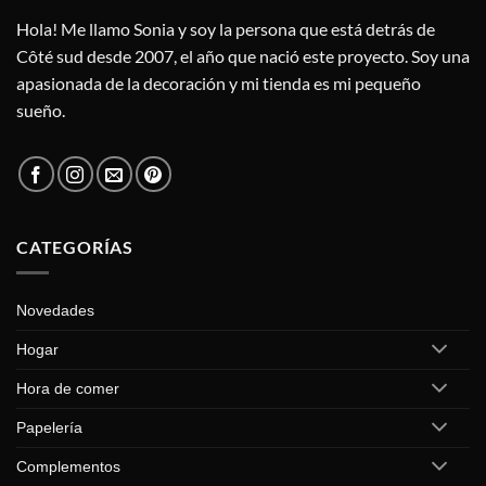
Las
opciones
Hola! Me llamo Sonia y soy la persona que está detrás de
se
Côté sud desde 2007, el año que nació este proyecto. Soy una
pueden
apasionada de la decoración y mi tienda es mi pequeño
elegir
sueño.
en
la
página
de
producto
CATEGORÍAS
Novedades
Hogar
Hora de comer
Papelería
Complementos