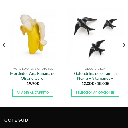
MORDEDORES Y CHUPETES
DECORACIÓN
Mordedor Ana Banana de
Golondrina de cerámica
Oli and Carol
Negra – 3 tamaños –
Rango
19,90
€
12,00
€
-
18,00
€
de
precios:
AÑADIR AL CARRITO
SELECCIONAR OPCIONES
desde
12,00€
Este
hasta
producto
18,00€
tiene
múltiples
COTÊ SUD
variantes.