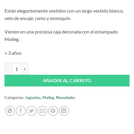
Están elegantemente vestidos con un largo vestido blanco,
velo de encaje, ramo y esmoquin.
Vienen en una preciosa caja decorada con el estampado
Maileg.
+ 3 años
Pareja de ratones de boda en caja de Maileg cantidad
AÑADIR AL CARRITO
Categorías:
Juguetes
,
Maileg
,
Novedades