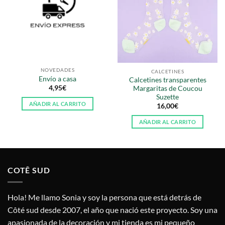
NOVEDADES
CALCETINES
Envío a casa
Calcetines transparentes
4,95
€
Margaritas de Coucou
Suzette
AÑADIR AL CARRITO
16,00
€
AÑADIR AL CARRITO
COTÊ SUD
Hola! Me llamo Sonia y soy la persona que está detrás de
Côté sud desde 2007, el año que nació este proyecto. Soy una
apasionada de la decoración y mi tienda es mi pequeño