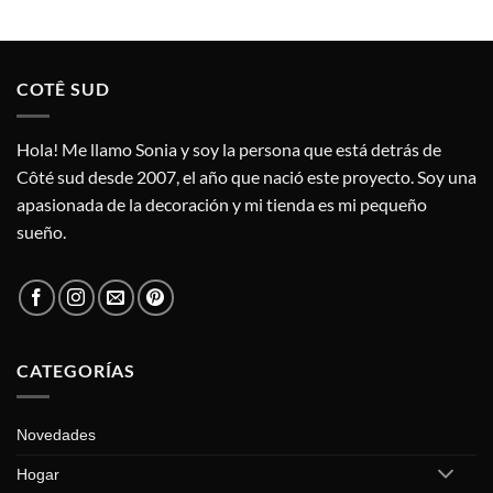
Este
producto
tiene
múltiples
COTÊ SUD
variantes.
Las
opciones
Hola! Me llamo Sonia y soy la persona que está detrás de
se
Côté sud desde 2007, el año que nació este proyecto. Soy una
pueden
apasionada de la decoración y mi tienda es mi pequeño
elegir
sueño.
en
la
página
de
producto
CATEGORÍAS
Novedades
Hogar