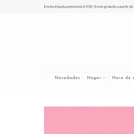
Saltar
Envíos España península 4,95€ | Envío gratuito a partir de
al
contenido
Novedades
Hogar
Hora de 