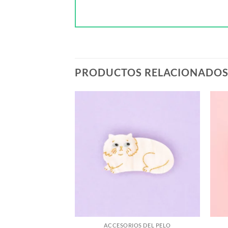
PRODUCTOS RELACIONADO
OS DEL PELO
e Coucou Suzette
,00
€
AL CARRITO
ACCESORIOS DEL PELO