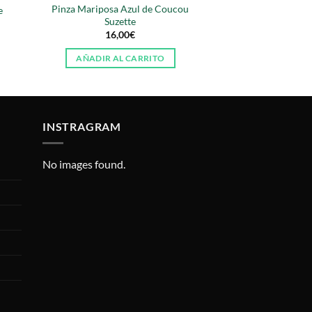
Pinza Mariposa Azul de Coucou
e
Suzette
16,00
€
AÑADIR AL CARRITO
INSTRAGRAM
No images found.