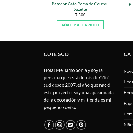
Pasador Gato Persa de Coucou
Pi
Suzette
7,50
€
AÑADIR AL CARRITO
COTÊ SUD
CA
Hola! Me llamo Sonia y soy la
Nov
persona que está detrás de Côté
Hog
sud desde 2007, el año que nació
este proyecto. Soy una apasionada
Hora
de la decoración y mi tienda es mi
Pape
pequeño sueño.
Com
Niño