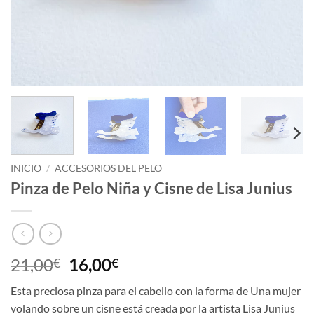
INICIO
/
ACCESORIOS DEL PELO
Pinza de Pelo Niña y Cisne de Lisa Junius
El
El
21,00
16,00
€
€
precio
precio
Esta preciosa pinza para el cabello con la forma de Una mujer
original
actual
volando sobre un cisne está creada por la artista Lisa Junius