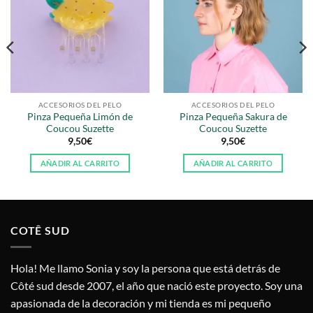
ACCESORIOS DEL PELO
ACCESORIOS DEL PELO
Pinza Pequeña Limón de
Pinza Pequeña Sakura de
Coucou Suzette
Coucou Suzette
9,50
€
9,50
€
AÑADIR AL CARRITO
AÑADIR AL CARRITO
COTÊ SUD
Hola! Me llamo Sonia y soy la persona que está detrás de
Côté sud desde 2007, el año que nació este proyecto. Soy una
apasionada de la decoración y mi tienda es mi pequeño