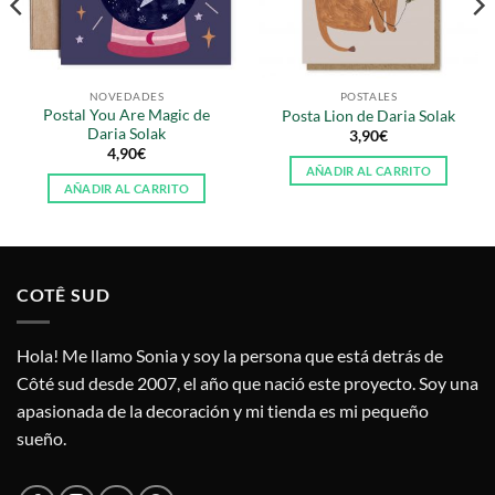
NOVEDADES
POSTALES
Postal You Are Magic de
Posta Lion de Daria Solak
Daria Solak
3,90
€
4,90
€
AÑADIR AL CARRITO
AÑADIR AL CARRITO
COTÊ SUD
Hola! Me llamo Sonia y soy la persona que está detrás de
Côté sud desde 2007, el año que nació este proyecto. Soy una
apasionada de la decoración y mi tienda es mi pequeño
sueño.