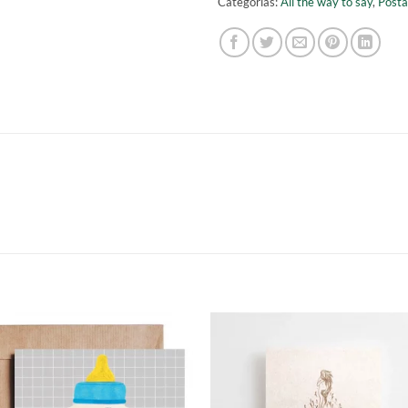
Categorías:
All the way to say
,
Posta
S