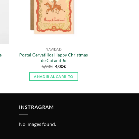
NAVIDAD
e
Postal Cervatillos Happy Christmas
de Cai and Jo
El
El
5,90
€
4,00
€
precio
precio
original
actual
AÑADIR AL CARRITO
era:
es:
5,90€.
4,00€.
INSTRAGRAM
No images found.