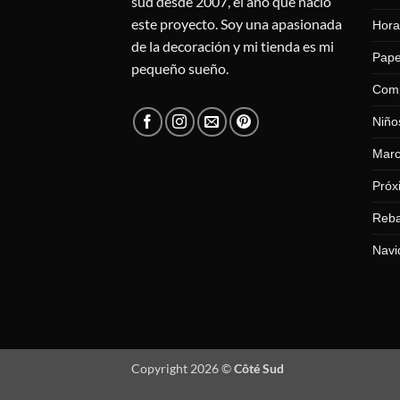
sud desde 2007, el año que nació
este proyecto. Soy una apasionada
Hora
de la decoración y mi tienda es mi
Pape
pequeño sueño.
Com
Niño
Mar
Próx
Reba
Navi
Copyright 2026 ©
Côté Sud