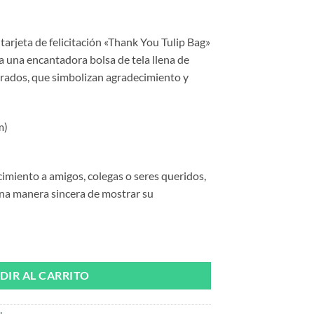
tarjeta de felicitación
«Thank You Tulip Bag»
 una encantadora bolsa de tela llena de
orados, que simbolizan agradecimiento y
m)
imiento a amigos, colegas o seres queridos,
 una manera sincera de mostrar su
 the Ways cantidad
DIR AL CARRITO