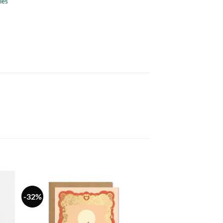
les
-32%