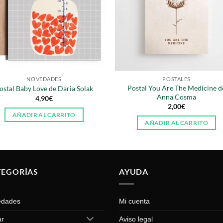
NOVEDADES
POSTALES
Postal You Are The Medicine d
ostal Baby Love de Daria Solak
Anna Cosma
4,90
€
2,00
€
AÑADIR AL CARRITO
AÑADIR AL CARRITO
TEGORÍAS
AYUDA
edades
Mi cuenta
ar
Aviso legal