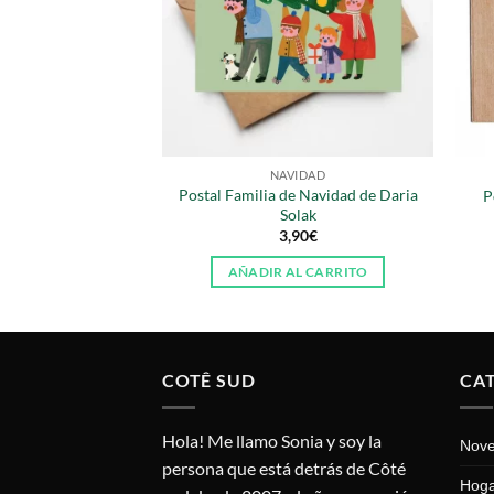
TALES
NAVIDAD
Postal Familia de Navidad de Daria
e de Daria Solak
P
Solak
90
€
3,90
€
AL CARRITO
AÑADIR AL CARRITO
COTÊ SUD
CA
Hola! Me llamo Sonia y soy la
Nov
persona que está detrás de Côté
Hog