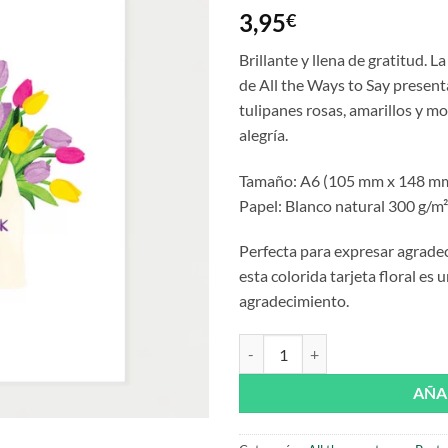
3,95
€
Brillante y llena de gratitud.
La 
de
All the Ways to Say
presenta
tulipanes rosas, amarillos y m
alegría.
Tamaño: A6 (105 mm x 148 m
Papel: Blanco natural 300 g/m²
Perfecta para expresar agradec
esta colorida tarjeta floral es
agradecimiento.
Postal Thank you Tulip bag de All
AÑA