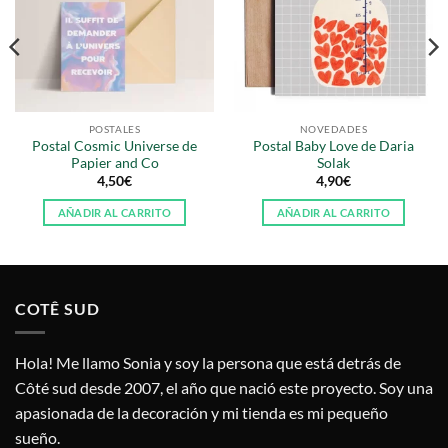
POSTALES
NOVEDADES
Postal Cosmic Universe de
Postal Baby Love de Daria
Papier and Co
Solak
4,50
€
4,90
€
AÑADIR AL CARRITO
AÑADIR AL CARRITO
COTÊ SUD
Hola! Me llamo Sonia y soy la persona que está detrás de
Côté sud desde 2007, el año que nació este proyecto. Soy una
apasionada de la decoración y mi tienda es mi pequeño
sueño.