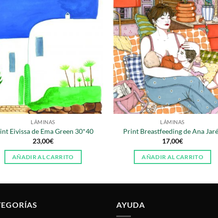
LÁMINAS
LÁMINAS
int Eivissa de Ema Green 30*40
Print Breastfeeding de Ana Jar
23,00
€
17,00
€
AÑADIR AL CARRITO
AÑADIR AL CARRITO
TEGORÍAS
AYUDA