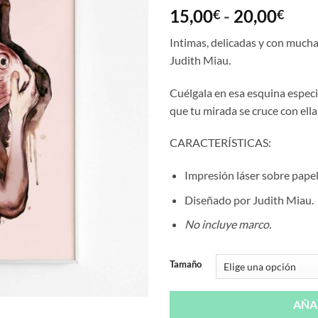
Ran
15,00
-
20,00
€
€
de
Intimas, delicadas y con mucha 
prec
Judith Miau.
des
15,
Cuélgala en esa esquina especia
hast
que tu mirada se cruce con ella
20,
CARACTERÍSTICAS:
Impresión láser sobre papel
Diseñado por Judith Miau.
No incluye marco.
Tamaño
AÑA