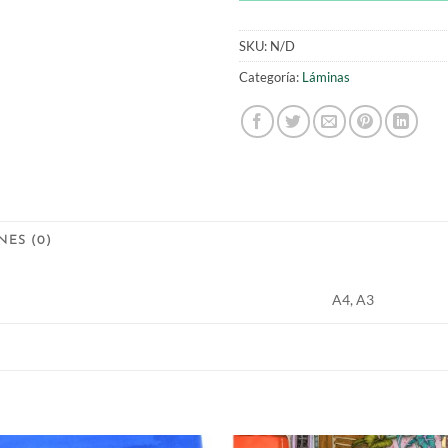
SKU:
N/D
Categoría:
Láminas
ES (0)
A4, A3
S