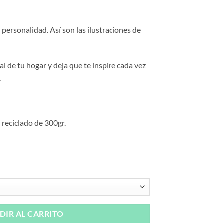
go
personalidad. Así son las ilustraciones de
ios:
de
00€
l de tu hogar y deja que te inspire cada vez
a
.
00€
 reciclado de 300gr.
DIR AL CARRITO