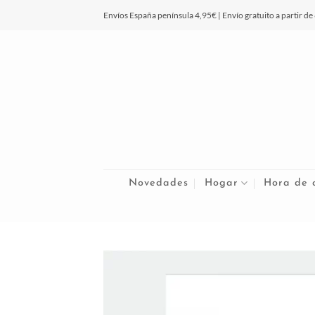
Saltar
Envíos España península 4,95€ | Envío gratuito a partir de
al
contenido
Novedades
Hogar
Hora de 