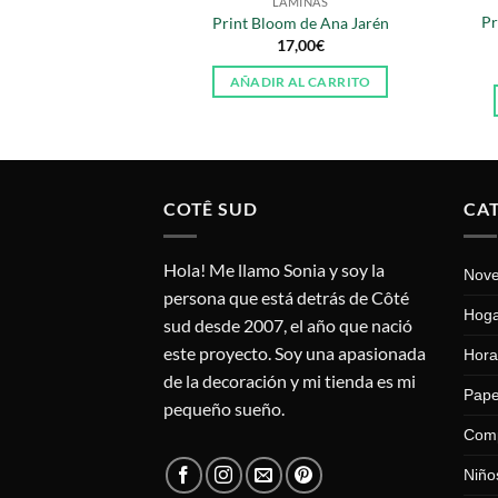
WAY TO SAY
LÁMINAS
Pr
*24 All the Ways
Print Bloom de Ana Jarén
,50
€
17,00
€
AL CARRITO
AÑADIR AL CARRITO
COTÊ SUD
CA
Hola! Me llamo Sonia y soy la
Nov
persona que está detrás de Côté
Hog
sud desde 2007, el año que nació
este proyecto. Soy una apasionada
Hora
de la decoración y mi tienda es mi
Pape
pequeño sueño.
Com
Niño