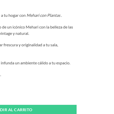
 a tu hogar con
Mehari con Plantas
.
 de un icónico Mehari con la belleza de las
intage y natural.
 frescura y originalidad a tu sala,
 infunda un ambiente cálido a tu espacio.
.
he ways cantidad
DIR AL CARRITO