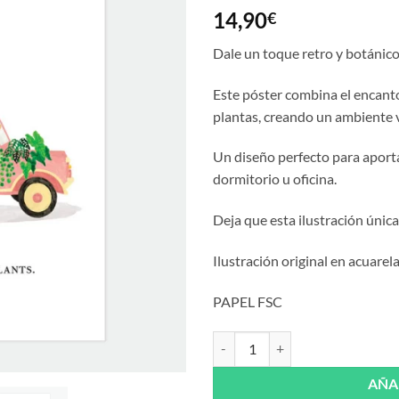
14,90
€
Dale un toque retro y botánico
Este póster combina el encanto
plantas, creando un ambiente v
Un diseño perfecto para aportar
dormitorio u oficina.
Deja que esta ilustración única
Ilustración original en acuarela
PAPEL FSC
Print Mehari With Plants de All t
AÑA