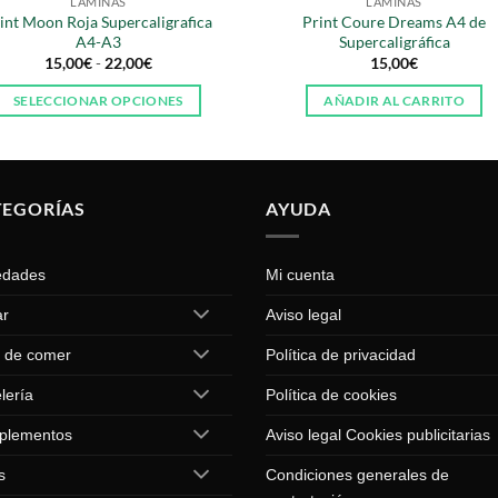
LÁMINAS
LÁMINAS
int Moon Roja Supercaligrafica
Print Coure Dreams A4 de
A4-A3
Supercaligráfica
Rango
15,00
€
-
22,00
€
15,00
€
de
precios:
SELECCIONAR OPCIONES
AÑADIR AL CARRITO
desde
15,00€
Este
hasta
producto
22,00€
tiene
múltiples
TEGORÍAS
AYUDA
variantes.
Las
edades
Mi cuenta
opciones
se
ar
Aviso legal
pueden
 de comer
Política de privacidad
elegir
en
lería
Política de cookies
la
página
plementos
Aviso legal Cookies publicitarias
de
s
Condiciones generales de
producto