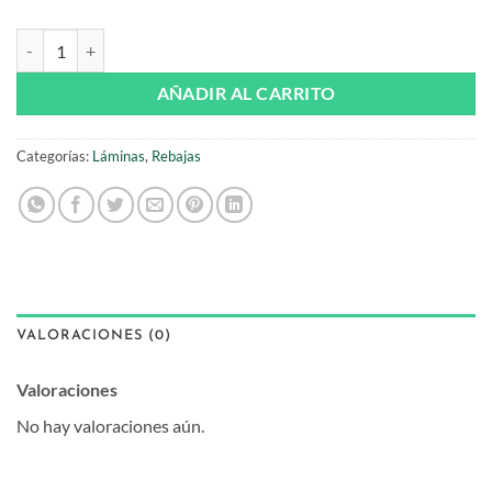
era:
es:
19,00€.
13,00€.
Print Spotted Cat A4 Daria Solak cantidad
AÑADIR AL CARRITO
Categorías:
Láminas
,
Rebajas
VALORACIONES (0)
Valoraciones
No hay valoraciones aún.