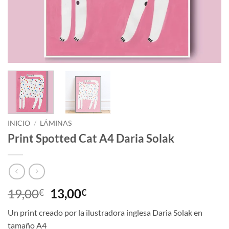
INICIO
/
LÁMINAS
Print Spotted Cat A4 Daria Solak
El
El
19,00
13,00
€
€
precio
precio
Un print creado por la ilustradora inglesa Daria Solak en
original
actual
tamaño A4