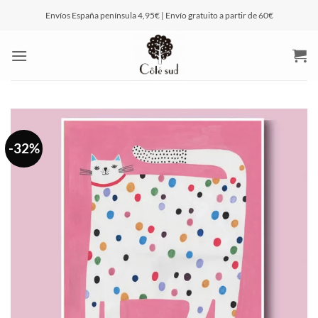
Saltar
Envíos España península 4,95€ | Envío gratuito a partir de 60€
al
contenido
-32%