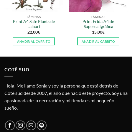
LÁMINAS
LÁMINAS
Print A4 Safe Plants de
Print Frida A4 de
Lalauri
Supercaligráfica
22,00
€
15,00
€
AÑADIR AL CARRITO
AÑADIR AL CARRITO
COTÊ SUD
Hola! Me llamo Sonia y soy la persona que está detrás de
Côté sud desde 2007, el año que nació este proyecto. Soy una
apasionada de la decoración y mi tienda es mi pequeño
sueño.