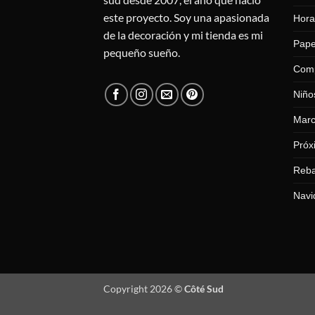
este proyecto. Soy una apasionada
Hora
de la decoración y mi tienda es mi
Pape
pequeño sueño.
Com
Niño
Mar
Próx
Reba
Navi
Copyright 2026 ©
Côté Sud