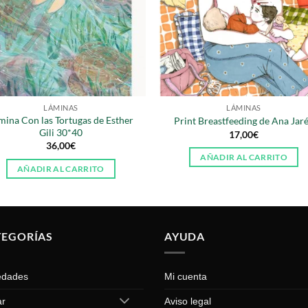
LÁMINAS
LÁMINAS
mina Con las Tortugas de Esther
Print Breastfeeding de Ana Jar
Gili 30*40
17,00
€
36,00
€
AÑADIR AL CARRITO
AÑADIR AL CARRITO
TEGORÍAS
AYUDA
edades
Mi cuenta
ar
Aviso legal