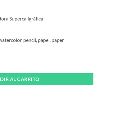
adora Supercaligráfica
 watercolor, pencil, papel, paper
áfica cantidad
DIR AL CARRITO