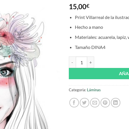
15,00
€
Print Villarreal de la ilustr
Hecho a mano
Materiales:
acuarela, lapiz,
Tamaño DINA4
Print Villarreal A4 de Supercaligr
AÑA
Categoría:
Láminas