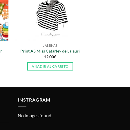
LÁMINAS
én
Print A5 Miss Catarley de Lalauri
12,00
€
AÑADIR AL CARRITO
INSTRAGRAM
No images found.