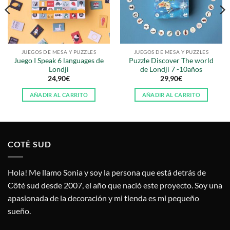
JUEGOS DE MESA Y PUZZLES
JUEGOS DE MESA Y PUZZLES
Juego I Speak 6 languages de
Puzzle Discover The world
Londji
de Londji 7 -10años
24,90
€
29,90
€
AÑADIR AL CARRITO
AÑADIR AL CARRITO
COTÊ SUD
Hola! Me llamo Sonia y soy la persona que está detrás de
Côté sud desde 2007, el año que nació este proyecto. Soy una
apasionada de la decoración y mi tienda es mi pequeño
sueño.