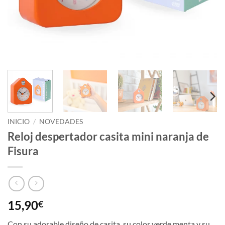
INICIO
/
NOVEDADES
Reloj despertador casita mini naranja de
Fisura
15,90
€
Con su adorable diseño de casita, su color verde menta y su