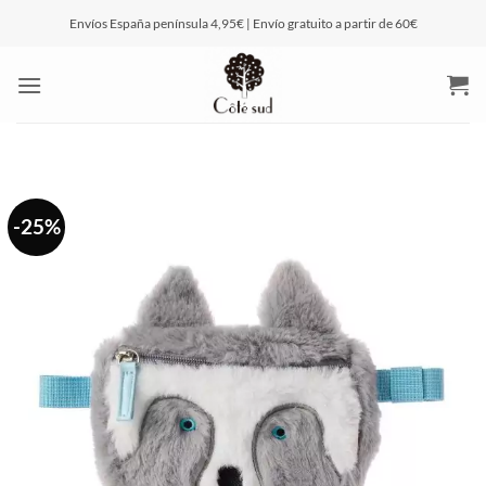
Saltar
Envíos España península 4,95€ | Envío gratuito a partir de 60€
al
contenido
-25%