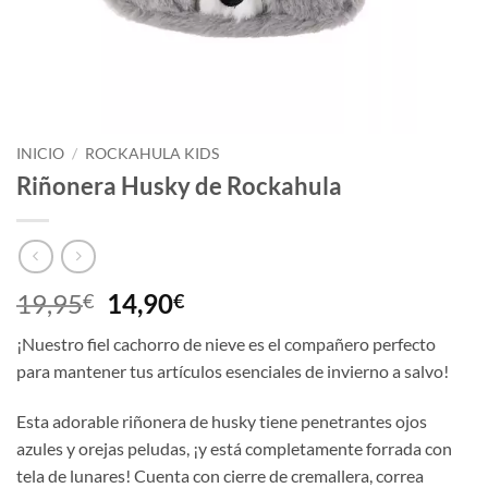
INICIO
/
ROCKAHULA KIDS
Riñonera Husky de Rockahula
El
El
19,95
14,90
€
€
precio
precio
¡Nuestro fiel cachorro de nieve es el compañero perfecto
original
actual
para mantener tus artículos esenciales de invierno a salvo!
era:
es:
19,95€.
14,90€.
Esta adorable riñonera de husky tiene penetrantes ojos
azules y orejas peludas, ¡y está completamente forrada con
tela de lunares! Cuenta con cierre de cremallera, correa