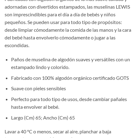
original
actual
adornadas con divertidos estampados, las muselinas LEWIS
era:
es:
son imprescindibles para el día a día de bebés y niños
20,00€.
16,00€.
pequeños. Se pueden usar para todo tipo de propósitos:
desde limpiar cómodamente la comida de las manos y la cara
del bebé hasta envolverlo cómodamente o jugar a las
escondidas.
Paños de muselina de algodón suaves y versátiles con un
estampado lindo y colorido.
Fabricado con 100% algodón orgánico certificado GOTS
Suave con pieles sensibles
Perfecto para todo tipo de usos, desde cambiar pañales
hasta envolver al bebé.
Largo (Cm) 65; Ancho (Cm) 65
Lavar a 40 °C o menos, secar al aire, planchar a baja