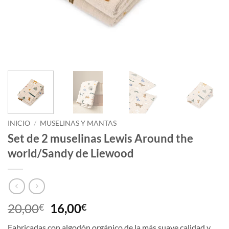
INICIO
/
MUSELINAS Y MANTAS
Set de 2 muselinas Lewis Around the
world/Sandy de Liewood
El
El
20,00
16,00
€
€
precio
precio
Fabricadas con algodón orgánico de la más suave calidad y