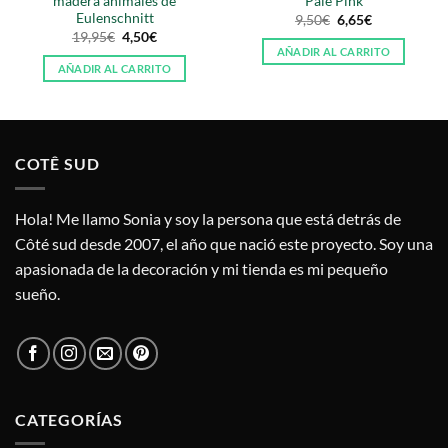
madera animales de
Pale Pink
Eulenschnitt
El
El
9,50
€
6,65
€
precio
precio
El
El
19,95
€
4,50
€
original
actual
precio
precio
AÑADIR AL CARRITO
era:
es:
original
actual
AÑADIR AL CARRITO
9,50€.
6,65€.
era:
es:
19,95€.
4,50€.
COTÊ SUD
Hola! Me llamo Sonia y soy la persona que está detrás de
Côté sud desde 2007, el año que nació este proyecto. Soy una
apasionada de la decoración y mi tienda es mi pequeño
sueño.
CATEGORÍAS