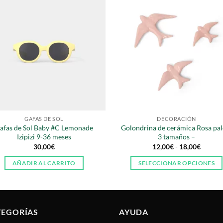
GAFAS DE SOL
DECORACIÓN
afas de Sol Baby #C Lemonade
Golondrina de cerámica Rosa pal
Izipizi 9-36 meses
3 tamaños –
Rango
30,00
€
12,00
€
-
18,00
€
de
precios
AÑADIR AL CARRITO
SELECCIONAR OPCIONES
desde
12,00€
Este
hasta
producto
18,00€
tiene
múltiples
TEGORÍAS
AYUDA
variantes.