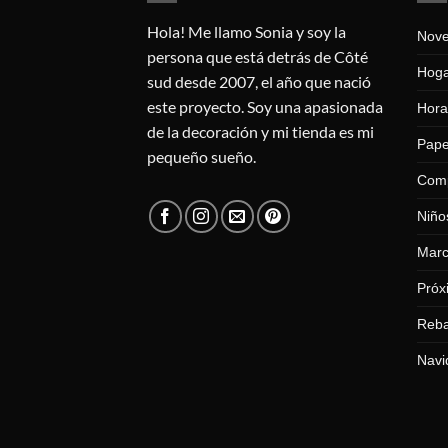
Hola! Me llamo Sonia y soy la
Nov
persona que está detrás de Côté
Hog
sud desde 2007, el año que nació
este proyecto. Soy una apasionada
Hora
de la decoración y mi tienda es mi
Pape
pequeño sueño.
Com
Niño
Mar
Próx
Reba
Navi