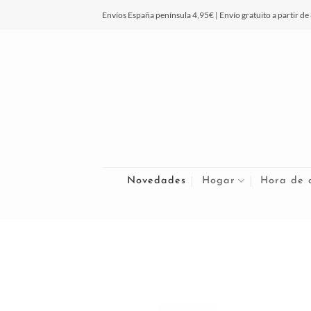
Saltar
Envíos España península 4,95€ | Envío gratuito a partir de
al
contenido
Novedades
Hogar
Hora de 