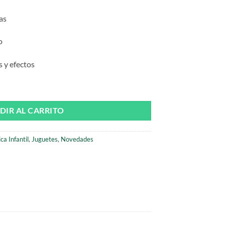
as
o
s y efectos
antidad
DIR AL CARRITO
a Infantil
,
Juguetes
,
Novedades