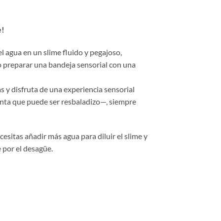
e!
l agua en un slime fluido y pegajoso,
 o preparar una bandeja sensorial con una
as y disfruta de una experiencia sensorial
enta que puede ser resbaladizo—, siempre
esitas añadir más agua para diluir el slime y
 por el desagüe.