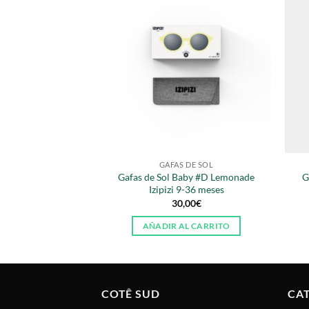
STENCIAS
ES SIMPLES
rt en Voyage Les
 Simples
,50
€
R MÁS
GAFAS DE SOL
Gafas de Sol Baby #D Lemonade
G
Izipizi 9-36 meses
30,00
€
AÑADIR AL CARRITO
COTÊ SUD
CA