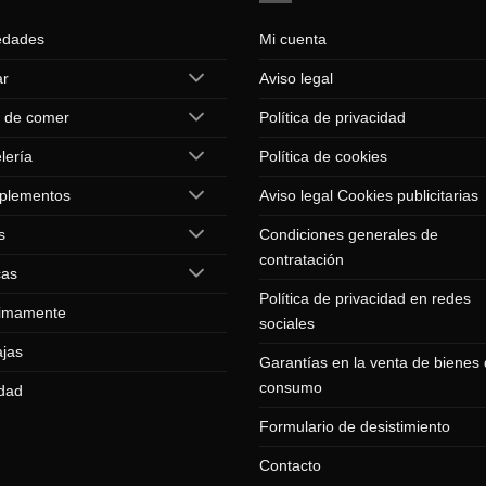
Las
edades
Mi cuenta
opciones
se
ar
Aviso legal
pueden
 de comer
Política de privacidad
elegir
en
lería
Política de cookies
la
página
plementos
Aviso legal Cookies publicitarias
de
s
Condiciones generales de
producto
contratación
cas
Política de privacidad en redes
imamente
sociales
jas
Garantías en la venta de bienes
consumo
dad
Formulario de desistimiento
Contacto