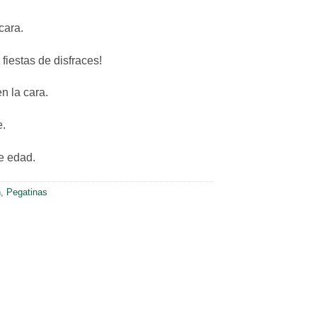
cara.
 fiestas de disfraces!
n la cara.
e.
de edad.
n
,
Pegatinas