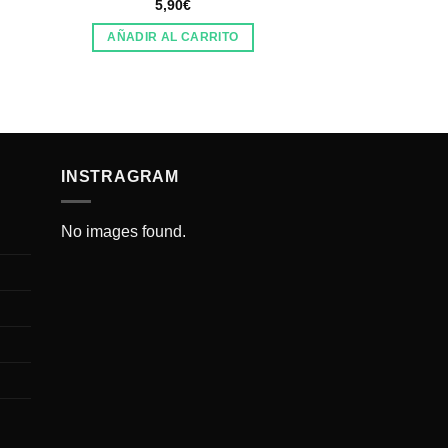
5,90
€
Print A4 Hari
Wilkinson Il
AÑADIR AL CARRITO
18,5
AÑADIR AL
INSTRAGRAM
No images found.