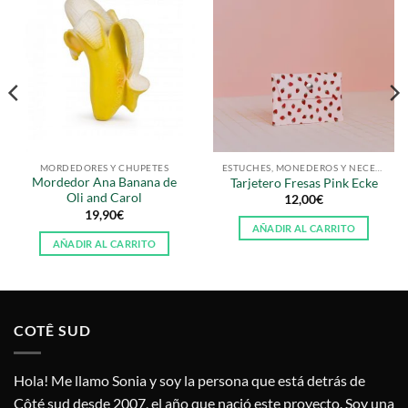
MORDEDORES Y CHUPETES
ESTUCHES, MONEDEROS Y NECESERS
Mordedor Ana Banana de
Tarjetero Fresas Pink Ecke
Oli and Carol
12,00
€
19,90
€
AÑADIR AL CARRITO
AÑADIR AL CARRITO
COTÊ SUD
Hola! Me llamo Sonia y soy la persona que está detrás de
Côté sud desde 2007, el año que nació este proyecto. Soy una