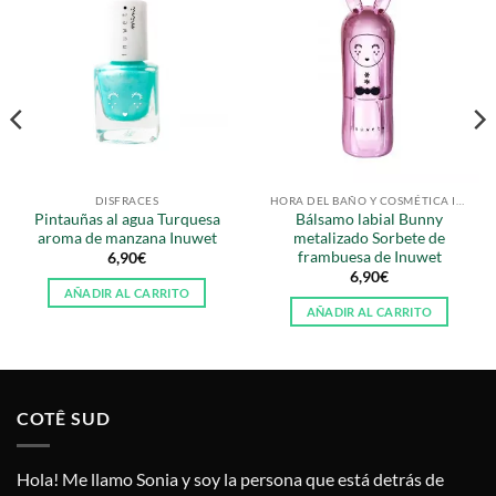
DISFRACES
HORA DEL BAÑO Y COSMÉTICA INFANTIL
Pintauñas al agua Turquesa
Bálsamo labial Bunny
aroma de manzana Inuwet
metalizado Sorbete de
frambuesa de Inuwet
6,90
€
6,90
€
AÑADIR AL CARRITO
AÑADIR AL CARRITO
COTÊ SUD
Hola! Me llamo Sonia y soy la persona que está detrás de