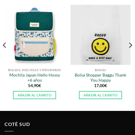
BOLSOS, MOCHILAS Y RIÑONERAS
BAGGU
Mochila Japan Hello Hossy
Bolsa Shopper Baggu Thank
+6 años
You Happy
54,90
€
17,00
€
AÑADIR AL CARRITO
AÑADIR AL CARRITO
COTÊ SUD