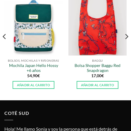
BOLSOS, MOCHILAS Y RIÑONERAS
BAGGU
Mochila Japan Hello Hossy
Bolsa Shopper Baggu Red
+6 años
Snapdragon
54,90
€
17,00
€
AÑADIR AL CARRITO
AÑADIR AL CARRITO
COTÊ SUD
Hola! Me llamo Sonia y soy la persona que está detrás de