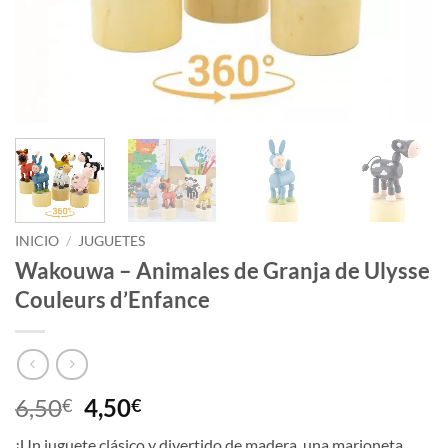
INICIO
/
JUGUETES
Wakouwa – Animales de Granja de Ulysse
Couleurs d’Enfance
El
El
6,50
4,50
€
€
precio
precio
¡Un juguete clásico y divertido de madera, una marioneta