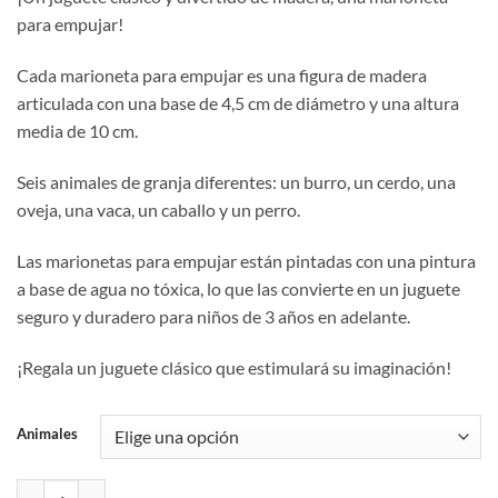
original
actual
para empujar!
era:
es:
6,50€.
4,50€.
Cada marioneta para empujar es una figura de madera
articulada con una base de 4,5 cm de diámetro y una altura
media de 10 cm.
Seis animales de granja diferentes: un burro, un cerdo, una
oveja, una vaca, un caballo y un perro.
Las marionetas para empujar están pintadas con una pintura
a base de agua no tóxica, lo que las convierte en un juguete
seguro y duradero para niños de 3 años en adelante.
¡Regala un juguete clásico que estimulará su imaginación!
Animales
Wakouwa - Animales de Granja de Ulysse Couleurs d'Enfance cantida