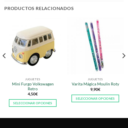
PRODUCTOS RELACIONADOS
JUGUETES
JUGUETES
Mini Furgo Volkswagen
Varita Mágica Moulin Roty
Retro
9,90
€
4,50
€
SELECCIONAR OPCIONES
SELECCIONAR OPCIONES
Este
Este
producto
producto
tiene
tiene
múltiples
múltiples