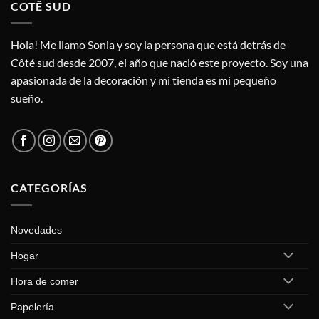
variantes.
COTÊ SUD
variantes.
Las
Las
opciones
opciones
Hola! Me llamo Sonia y soy la persona que está detrás de
se
se
Côté sud desde 2007, el año que nació este proyecto. Soy una
pueden
pueden
elegir
apasionada de la decoración y mi tienda es mi pequeño
elegir
en
sueño.
en
la
la
página
página
de
de
producto
producto
CATEGORÍAS
Novedades
Hogar
Hora de comer
Papelería