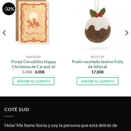
-32%
NAVIDAD
JELLYCAT
Postal Cervatillos Happy
Pudín navideño festivo Folly
Christmas de Cai and Jo
de Jellycat
El
El
5,90
€
4,00
€
17,00
€
precio
precio
original
actual
AÑADIR AL CARRITO
AÑADIR AL CARRITO
era:
es:
5,90€.
4,00€.
COTÊ SUD
Hola! Me llamo Sonia y soy la persona que está detrás de