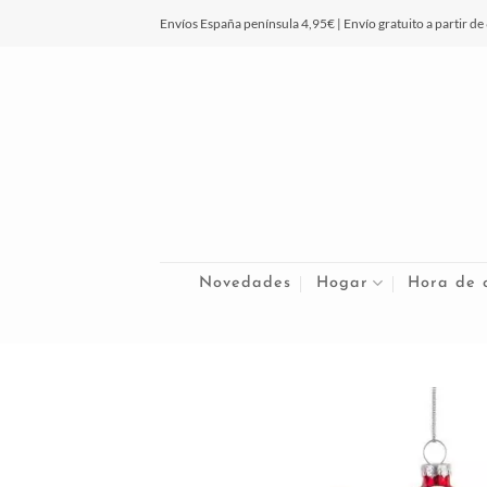
Saltar
Envíos España península 4,95€ | Envío gratuito a partir de
al
contenido
Novedades
Hogar
Hora de 