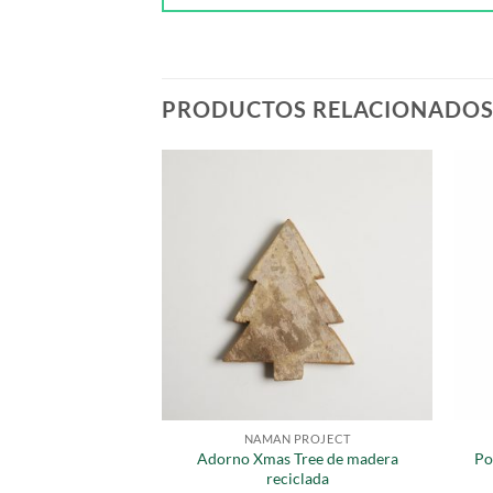
PRODUCTOS RELACIONADO
VIDAD
NAMAN PROJECT
Adorno Xmas Tree de madera
Po
 corona de fieltro
reciclada
,00
€