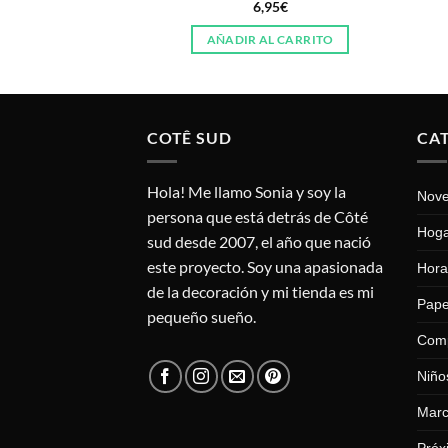
6,95
€
AL CARRITO
AÑADIR AL CARRITO
COTÊ SUD
CA
Hola! Me llamo Sonia y soy la
Nov
persona que está detrás de Côté
Hog
sud desde 2007, el año que nació
este proyecto. Soy una apasionada
Hora
de la decoración y mi tienda es mi
Pape
pequeño sueño.
Com
Niño
Mar