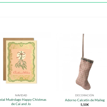
S
NAVIDAD
DECORACIÓN
stal Muérdago Happy Chistmas
Adorno Calcetin de Maileg
de Cai and Jo
5,50
€