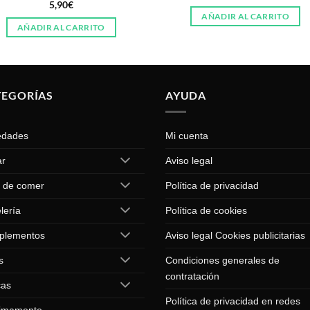
5,90
€
AÑADIR AL CARRITO
AÑADIR AL CARRITO
TEGORÍAS
AYUDA
edades
Mi cuenta
ar
Aviso legal
 de comer
Política de privacidad
lería
Política de cookies
plementos
Aviso legal Cookies publicitarias
s
Condiciones generales de
contratación
cas
Política de privacidad en redes