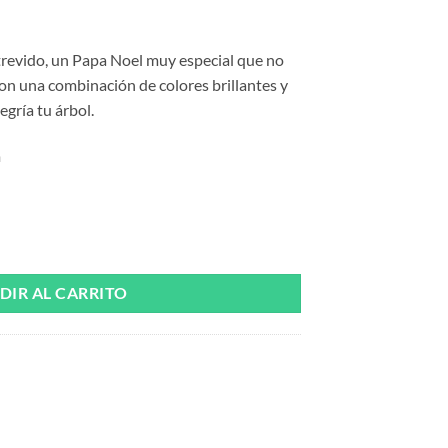
atrevido, un Papa Noel muy especial que no
Con una combinación de colores brillantes y
egría tu árbol.
m
al cantidad
DIR AL CARRITO