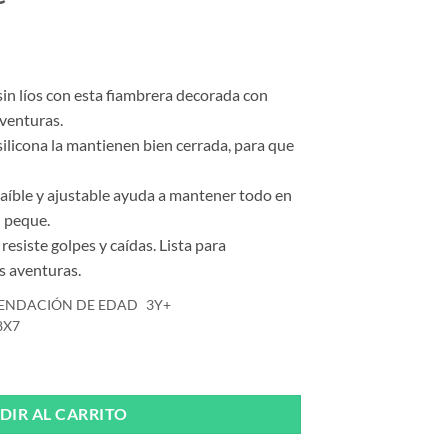
 sin líos con esta fiambrera decorada con
venturas.
 silicona la mantienen bien cerrada, para que
traíble y ajustable ayuda a mantener todo en
u peque.
 resiste golpes y caídas. Lista para
 aventuras.
ENDACIÓN DE EDAD
3Y+
8X7
s. Butterfly de Trixie cantidad
DIR AL CARRITO