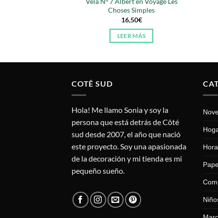
Vela Nº 7 Albert en Voyage Les
nes Rosa de Ecke
Choses Simples
,00
€
16,50
€
R MÁS
LEER MÁS
COTÊ SUD
CA
Hola! Me llamo Sonia y soy la
Nov
persona que está detrás de Côté
Hog
sud desde 2007, el año que nació
este proyecto. Soy una apasionada
Hora
de la decoración y mi tienda es mi
Pape
pequeño sueño.
Com
Niño
Mar