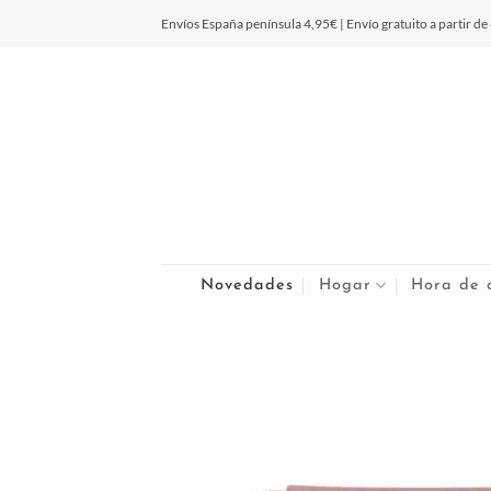
Saltar
Envíos España península 4,95€ | Envío gratuito a partir de
al
contenido
Novedades
Hogar
Hora de 