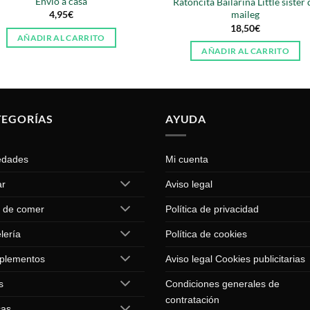
Envío a casa
Ratoncita Bailarina Little sister 
4,95
€
maileg
18,50
€
AÑADIR AL CARRITO
AÑADIR AL CARRITO
TEGORÍAS
AYUDA
edades
Mi cuenta
ar
Aviso legal
 de comer
Política de privacidad
lería
Política de cookies
plementos
Aviso legal Cookies publicitarias
s
Condiciones generales de
contratación
cas