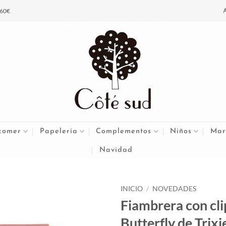
 60€
comer
Papelería
Complementos
Niños
Mar
Navidad
INICIO
/
NOVEDADES
Fiambrera con clip
Butterfly de Trixi