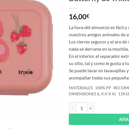
16,00
€
La hora del almuerzo es fácil y
nuestros amigos animales de a
Los cierres seguros y el aro de
nada se derrame en la mochila.
En el interior, el separador ex
su sitio, tal y como le gusta a t
Se puede lavar en lavavajillas y
acompañar todas sus pequeñas
MATERIALES
100% PP
RECOM
DIMENSIONES (L X A X A)
13X1
Fiambrera con clips Fruit fairy Mr
AÑA