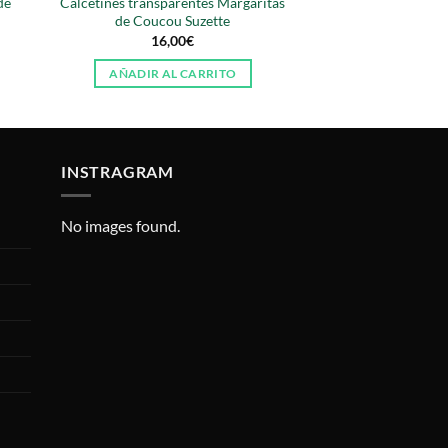
de
Calcetines transparentes Margaritas
de Coucou Suzette
16,00
€
AÑADIR AL CARRITO
INSTRAGRAM
No images found.