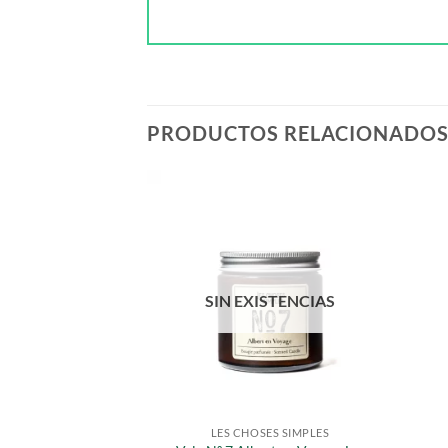
PRODUCTOS RELACIONADO
STENCIAS
SIN EXISTENCIAS
DEROS Y NECESERS
LES CHOSES SIMPLES