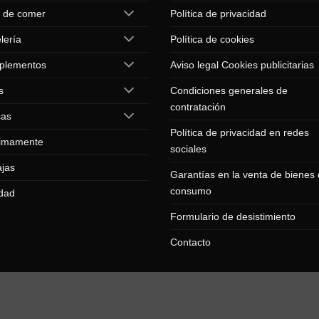
 de comer
Política de privacidad
elegir
en
lería
Política de cookies
la
página
plementos
Aviso legal Cookies publicitarias
de
s
Condiciones generales de
producto
contratación
cas
Política de privacidad en redes
imamente
sociales
jas
Garantías en la venta de bienes
consumo
dad
Formulario de desistimiento
Contacto