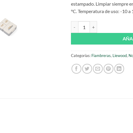
estampado. Limpiar siempre en 
°C. Temperatura de uso: -10 a 
Fiambrera Driss Lunchbox Tiger 
AÑA
Categorías:
Fiambreras
,
Liewood
,
No