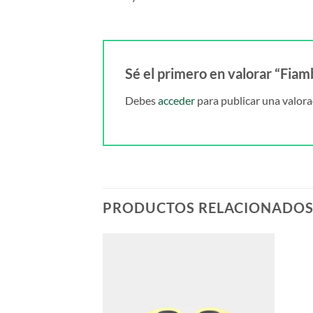
Sé el primero en valorar “Fia
Debes
acceder
para publicar una valora
PRODUCTOS RELACIONADO
ETINES
parentes Margaritas
ou Suzette