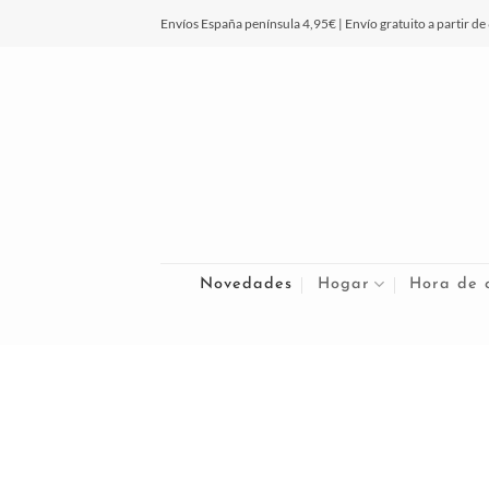
Saltar
Envíos España península 4,95€ | Envío gratuito a partir de
al
contenido
Novedades
Hogar
Hora de 