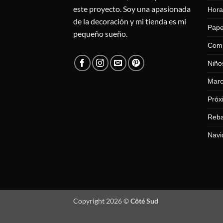
este proyecto. Soy una apasionada
Hora
de la decoración y mi tienda es mi
Pape
pequeño sueño.
Com
Niño
Mar
Próx
Reba
Navi
Copyright 2026 ©
Côté Sud