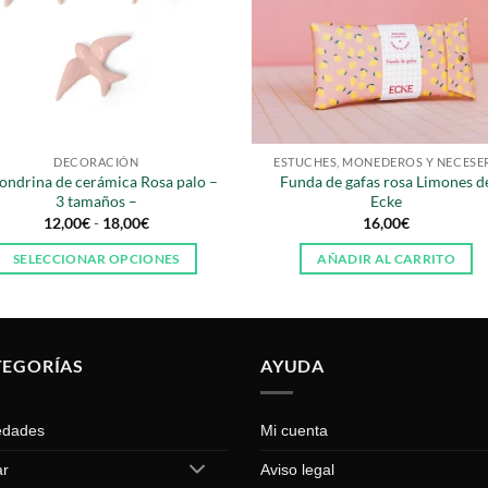
DECORACIÓN
ESTUCHES, MONEDEROS Y NECESE
ondrina de cerámica Rosa palo –
Funda de gafas rosa Limones d
3 tamaños –
Ecke
Rango
12,00
€
-
18,00
€
16,00
€
de
precios:
SELECCIONAR OPCIONES
AÑADIR AL CARRITO
desde
12,00€
Este
hasta
producto
18,00€
tiene
múltiples
TEGORÍAS
AYUDA
variantes.
Las
edades
Mi cuenta
opciones
se
ar
Aviso legal
pueden