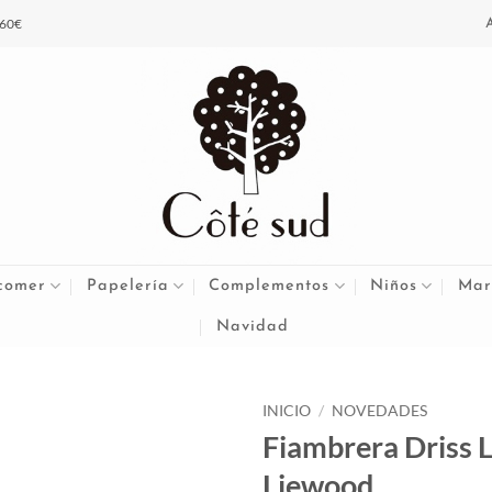
 60€
comer
Papelería
Complementos
Niños
Mar
Navidad
INICIO
/
NOVEDADES
Fiambrera Driss 
Liewood