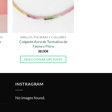
RS
ANILLOS, PULSERAS Y COLLARES
e
Colgante Aura de Turmalina de
Fauna y Flora
38,00
€
SELECCIONAR OPCIONES
Este
producto
tiene
múltiples
INSTRAGRAM
variantes.
Las
No images found.
opciones
se
pueden