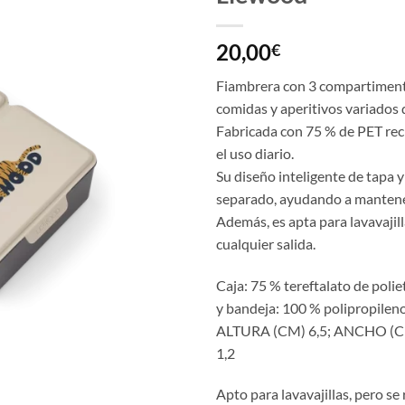
20,00
€
Fiambrera con 3 compartimento
comidas y aperitivos variados 
Fabricada con 75 % de PET reci
el uso diario.
Su diseño inteligente de tapa 
separado, ayudando a mantener
Además, es apta para lavavajilla
cualquier salida.
Caja: 75 % tereftalato de polie
y bandeja: 100 % polipropileno
ALTURA (CM) 6,5; ANCHO (C
1,2
Apto para lavavajillas, pero s