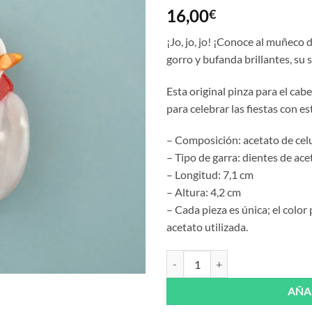
16,00
€
¡Jo, jo, jo! ¡Conoce al muñeco
gorro y bufanda brillantes, su 
Esta original pinza para el cab
para celebrar las fiestas con est
– Composición: acetato de cel
– Tipo de garra: dientes de ace
– Longitud: 7,1 cm
– Altura: 4,2 cm
– Cada pieza es única; el color
acetato utilizada.
Pinza Muñeco de nieve de Coucou
AÑA