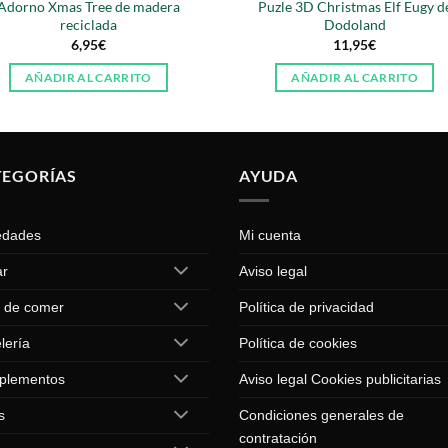
Adorno Xmas Tree de madera
Puzle 3D Christmas Elf Eugy d
reciclada
Dodoland
6,95
€
11,95
€
AÑADIR AL CARRITO
AÑADIR AL CARRITO
TEGORÍAS
AYUDA
edades
Mi cuenta
ar
Aviso legal
 de comer
Política de privacidad
lería
Política de cookies
plementos
Aviso legal Cookies publicitarias
s
Condiciones generales de
contratación