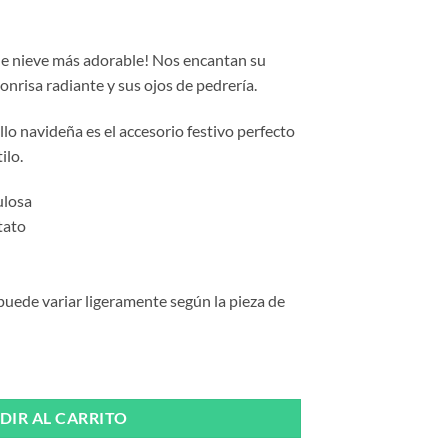
 de nieve más adorable! Nos encantan su
sonrisa radiante y sus ojos de pedrería.
ello navideña es el accesorio festivo perfecto
ilo.
ulosa
tato
 puede variar ligeramente según la pieza de
 Suzette cantidad
DIR AL CARRITO