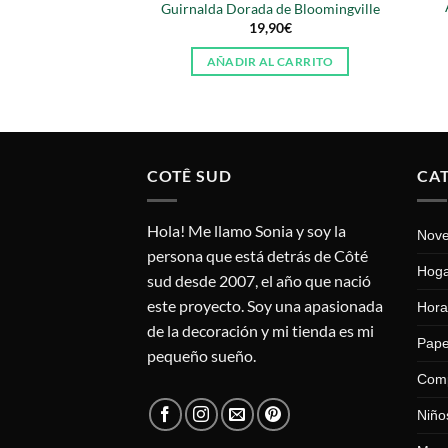
Las
Guirnalda Dorada de Bloomingville
opciones
19,90
€
se
AÑADIR AL CARRITO
pueden
elegir
en
la
página
COTÊ SUD
CA
de
producto
Hola! Me llamo Sonia y soy la
Nov
persona que está detrás de Côté
Hog
sud desde 2007, el año que nació
este proyecto. Soy una apasionada
Hora
de la decoración y mi tienda es mi
Pape
pequeño sueño.
Com
Niño