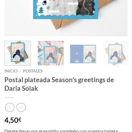
INICIO
/
POSTALES
Postal plateada Season’s greetings de
Daria Solak
4,50
€
Déjate llevar por el espíritu navideño con nuestra tarjeta